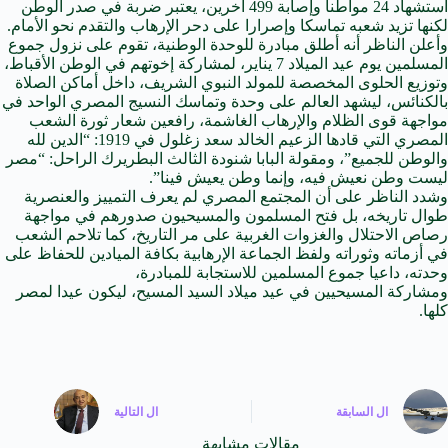
استشهاد 24 مواطنا وإصابة 499 آخرين، يعتبر ضربة في صدر الوطن
لكنها تزيد شعبه تماسكا وإصرارا على دحر الإرهاب والتقدم نحو الأمام.
وأعلن الناظر أنه أطلق مبادرة للوحدة الوطنية، تقوم على نزول جموع
المسلمين يوم عيد الميلاد 7 يناير، لمشاركة إخوتهم في الوطن الأقباط،
وتوزيع الحلوى المخصصة
للمولد النبوي
الشريف، داخل أماكن الصلاة
بالكنائس، ليشهد العالم على وحدة وتماسك النسيج المصري الواحد في
مواجهة قوى الظلام والإرهاب الغاشمة، رافعين شعار ثورة الشعب
المصري التي قادها الزعيم الخالد سعد زغلول في 1919: “الدين لله
والوطن للجميع”، ومقولة البابا شنودة الثالث البطريرك الراحل: “مصر
ليست وطن نعيش فيه، وإنما وطن يعيش فينا”.
وشدد الناظر على أن المجتمع المصري لم يعرف التمييز والعنصرية
طوال تاريخه، بل فتح المسلمون والمسيحيون صدورهم في مواجهة
رصاص الاحتلال والغزوات
الغربية
على مر التاريخ، كما تلاحم الشعب
في أزماته وثوراته ولفظ الجماعة
الإرهابية
بكافة الميادين للحفاظ على
وحدته، داعيا جموع المسلمين للاستجابة للمبادرة،
ومشاركة المسيحيين في عيد ميلاد السيد المسيح، ليكون عيدا لمصر
كلها.
ال
السابقة
ال
التالية
مقالات مشابهة