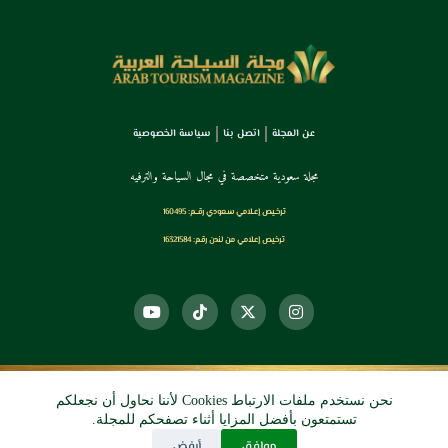
عن المجلة
اتصل بنا
سياسة الخصوصية
مجلة سعودية متخصصة في مجال السياحة والترفيه
ترخـيص إعـلامي سـعودي رقــم: 160495
ترخيص إعلامي من لندن رقم: 16321584
نحن نستخدم ملفات الارتباط Cookies لأننا نحاول أن نجعلكم
© 2026 دي آرو الرقمي
تستمتعون بأفضل المزايا أثناء تصفحكم للمجلة.
موافق
أرفض