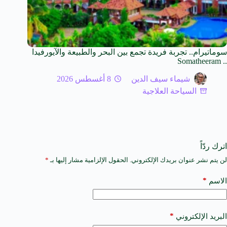
سوماتيرام.. تجربة فريدة تجمع بين البحر والطبيعة والآيورفيدا
.. Somatheeram
شيماء سيف الدين
8 أغسطس 2026
السياحة العلاجية
اترك ردّاً
لن يتم نشر عنوان بريدك الإلكتروني.
الحقول الإلزامية مشار إليها بـ
*
A
l
t
*
الاسم
e
r
n
a
*
البريد الإلكتروني
t