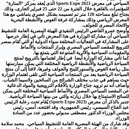
السياحي فى معرض Sports Expo 2023 الذى يُعقد بمركز “المنارة”
للمؤتمرات بالقاهرة خلال الفترة من 22 حتى 25 فبراير الجارى، وذلك
بجناح تبلغ مساحته 120 متر تم تصميمه بشكل عصري يتماشي مع هذا
المعرض الرياضي وذلك بمشاركة غرفة الغوص والأنشطة البحرية
والاتحاد المصرى للجولف.
وأوضح عمرو القاضي الرئيس التنفيذي للهيئة المصرية العامة للتنشيط
السياحي أن مشاركة الوزارة في هذا المعرض تأتي في إطار حرصها
على المشاركة في الفعاليات المختلفة سواء الدولية أو التي تُقام بمصر
للترويج للمقصد السياحي المصري وإبراز المنتجات والأنماط
والمقومات السياحية والأثرية المتنوعة التي يتمتع بها.
كما تأتي مشاركة الوزارة أيضا في إطار اهتمامها بالترويج لمنتج
السياحة الرياضية والأنشطة الرياضية المختلفة التي يمكن ممارستها
مثل رياضة الغوص والسنوركلينح والجولف وغيرها، لافتاً إلى أن منتج
السياحة الرياضية يعد من المنتجات السياحية التي تلقى اهتمام الوزارة
حيث يساهم في جذب مختلف الشرائح من السائحين ولاسيما الشباب.
وأضاف أنه تم تزويد جناح الوزارة بالأفلام الترويجية والمواد الدعائية
عن المقصد السياحي المصري والأنماط السياحية المختلفة التي يمكن
للسائح الاستمتاع بها خلال زيارته والتي من بينها السياحة الرياضية.
جدير بالذكر أن معرض (Sports Expo 2023) يُقام تحت رعاية الرئيس
عبد الفتاح السيسي، رئيس الجمهورية، وقد افتتحه، أمس، رئيس
مجلس الوزراء الدكتور مصطفى مدبولي بحضور عدد من السادة
الوزراء.
وقد شارك من الهيئة المصرية العامة للتنشيط السياحي، محمد سلامة