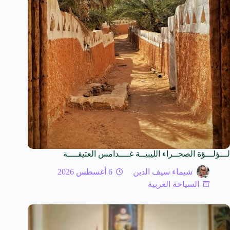
لـــؤلـــؤة الصحــراء الليبيــة غــــدامس العتيقــــة
شيماء سيف الدين
6 أغسطس 2026
السياحة العربية