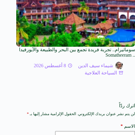
سوماتيرام.. تجربة فريدة تجمع بين البحر والطبيعة والآيورفيدا
.. Somatheeram
شيماء سيف الدين
8 أغسطس 2026
السياحة العلاجية
اترك ردّاً
لن يتم نشر عنوان بريدك الإلكتروني.
الحقول الإلزامية مشار إليها بـ
*
A
l
t
*
الاسم
e