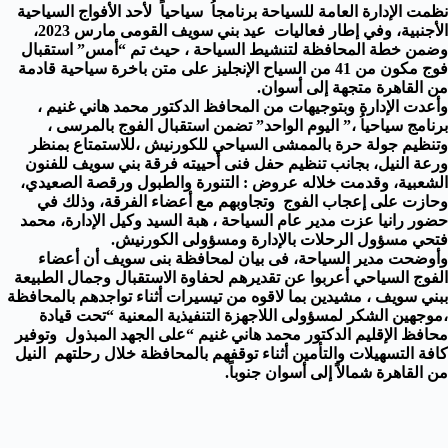
نظمت الإدارة العامة للسياحة برنامجاُ سياحياً لأحد الأفواج السياحية
الأجنبية، وفي إطار فعاليات عيد بني سويف القومى مارس 2023،
وضمن خطة المحافظة ل
تنشيط السياحة
، حيث تم “أمس” استقبال
فوج مكون من 41 من السياح الإنجليز على متن باخرة سياحية قادمة
من القاهرة متجهة إلى أسوان.
وأعدت الإدارة وبتوجيهات من المحافظ الدكتور محمد هاني غنيم ،
برنامج سياحياُ ،” اليوم الواحد” تضمن استقبال الفوج بالمرسى ،
وتنظيم جولة حرة بالممشى السياحي للكورنيش ،للاستمتاع بمنظر
ورعة النيل، بجانب تنظيم حفل فنى أحييته فرقة بني سويف للفنون
الشعبية، وقدمت خلاله عروض : التنورة والطبول ورقصة الصعيدي،
وحازت على إعجاب الفوج وتجاوبهم مع أعضاء الفرقة، وذلك في
حضور رانيا عزت مدير عام السياحة ، هبة السيد وكيل الإدارة، محمد
فتحي مسؤول الرحلات بالإدارة ومسؤولى الكورنيش.
وأوضحت مدير السياحة، فى بيان لمحافظة بنى سويف أن أعضاء
الفوج السياحي أعربوا عن تقديرهم لحفاوة الاستقبال وجمال الطبيعة
ببني سويف ، مشيدين بما لاقوه من تيسيرات أثناء تواجدهم بالمحافظة
،موجهين الشكر لمسؤولى اللاجهزة التنفيذية المعنية “تحت قيادة
محافظ الإقليم الدكتور محمد هاني غنيم “على الجهد المبذول وتوفير
كافة التسهيلات والتأمين أثناء توقفهم بالمحافظة خلال رحلتهم النيل
من القاهرة شمالاً إلى أسوان جنوباً.