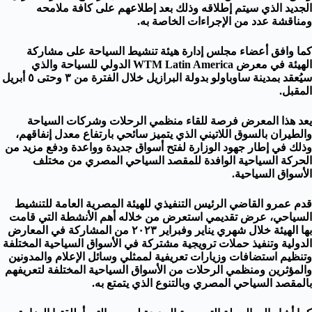
الجديد الذي سيتم إطلاقه وذلك بعد إطلاعهم على كافة ملامحه
ومناقشة عدد من الإجراءات الخاصة به.
كما وافق أعضاء مجلس إدارة هيئة تنشيط السياحة على مشاركة
الهيئة في معرض WTM Latin America الدولي للسياحة والذي
سيُعقد بمدينة ساوباولو بدولة البرازيل خلال الفترة من ٣ وحتى ٥ أبريل
المقبل.
يعد هذا المعرض فرصة للقاء منظمي الرحلات وشركات السياحة
والطيران بالسوق اللاتيني الذي يتميز سائحي بارتفاع معدل إنفاقهم،
وذلك في إطار جهود الوزارة لفتح أسواق جديدة وواعدة ودفع مزيد من
الحركة السياحية الوافدة للمقصد السياحي المصري من مختلف
الأسواق السياحية.
قدم عمرو القاضي الرئيس التنفيذي للهيئة المصرية العامة للتنشيط
السياحي، عرض تقديمي استعرض من خلاله أهم الأنشطة التي قامت
بها الهيئة خلال شهري يناير وفبراير ٢٠٢٣ من المشاركة في المعارض
الدولية وتنفيذ حملات ترويجية مشتركة في الأسواق السياحية المختلفة
وتنظيم استضافات وزيارات تعريفية لممثلي وسائل الإعلام والمدونين
والمؤثرين ومنظمي الرحلات من الأسواق السياحية المختلفة لتعريفهم
بالمقصد السياحي المصري وبالتنوع الذي يتمتع به.