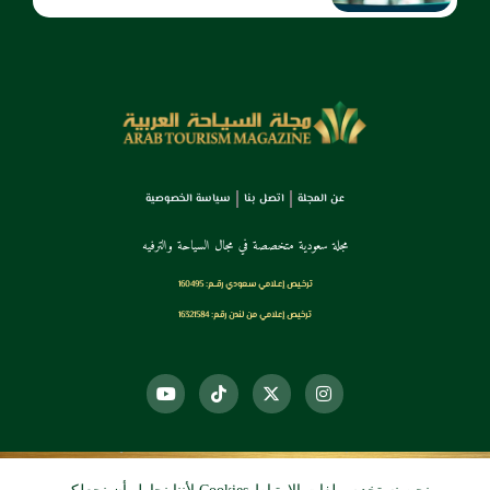
عن المجلة
اتصل بنا
سياسة الخصوصية
مجلة سعودية متخصصة في مجال السياحة والترفيه
ترخـيص إعـلامي سـعودي رقــم: 160495
ترخيص إعلامي من لندن رقم: 16321584