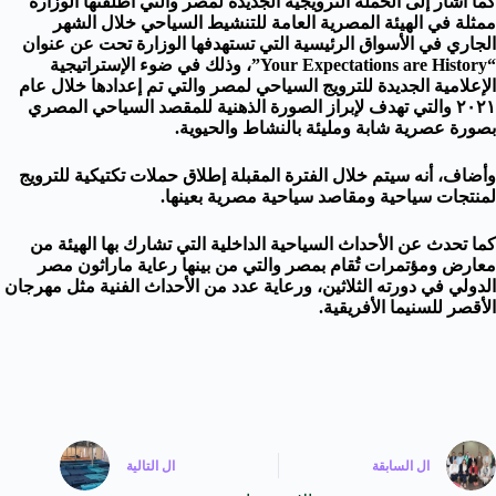
كما أشار إلى الحملة الترويجية الجديدة لمصر والتي أطلقتها الوزارة
ممثلة في الهيئة المصرية العامة للتنشيط السياحي خلال الشهر
الجاري في الأسواق الرئيسية التي تستهدفها الوزارة تحت عن عنوان
“Your Expectations are History”، وذلك في ضوء الإستراتيجية
الإعلامية الجديدة للترويج السياحي لمصر والتي تم إعدادها خلال عام
٢٠٢١ والتي تهدف لإبراز الصورة الذهنية للمقصد السياحي المصري
بصورة عصرية شابة ومليئة بالنشاط والحيوية.
وأضاف، أنه سيتم خلال الفترة المقبلة إطلاق حملات تكتيكية للترويج
لمنتجات سياحية ومقاصد سياحية مصرية بعينها.
كما تحدث عن الأحداث السياحية الداخلية التي تشارك بها الهيئة من
معارض ومؤتمرات تُقام بمصر والتي من بينها رعاية ماراثون مصر
الدولي في دورته الثلاثين، ورعاية عدد من الأحداث الفنية مثل مهرجان
الأقصر للسنيما الأفريقية.
ال
السابقة
ال
التالية