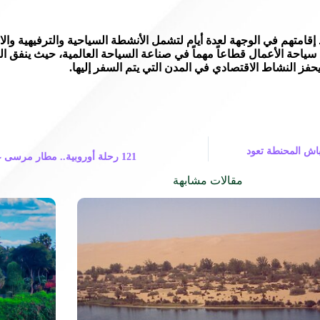
إقامتهم في الوجهة لعدة أيام لتشمل الأنشطة السياحية والترفيهية وال
 سياحة الأعمال قطاعاً مهماً في صناعة السياحة العالمية، حيث ينفق
يحفز النشاط الاقتصادي في المدن التي يتم السفر إليها.
من 2000 من رؤوس الكباش المحنطة تعود
121 رحلة أوروبية.. مطار مرسى علم يبدأ في استقبال 45 ألف سائح
مقالات مشابهة