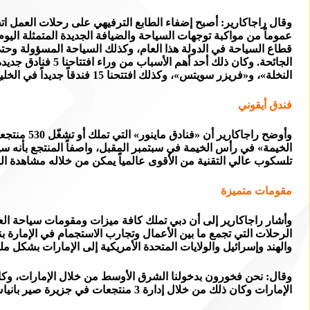
وقال راجاكارير: أصبح إضفاء الطابع الترفيهي على رحلات العمل اتج
عموماً من مواكبة توجهات السياحة والضيافة الجديدة المتمثلة اليو
قطاع السياحة في الدولة هذا العام، وكذلك السياحة المسؤولة وحتى
النخلة»، و«فريزر سويتس»، وكذلك افتتحنا 15 فندقاً جديداً في الخليج.
فندق أيقوني
الخيمة» في رأس الخيمة في سبتمبر المقبل، واصفاً المنتجع بأنه سي
تلسكوب عالي التقنية من الأقوى عالمياً يمكن من خلاله مشاهدة ا
مقومات متميزة
وأشار راجاكارير إلى أن دبي تملك كافة ميزات ومقومات سياحة العمل
والهند وإسرائيل والولايات المتحدة الأمريكية إلى الإمارات بشكل م
وقال: نحن فخورون بدخولنا الشرق الأوسط من خلال الإمارات، وكان
الإمارات وكان ذلك من خلال إدارة 3 منتجعات في جزيرة صير بانياس، ومن ثم إدارة منتجع أنانتارا النخلة بدبي وكان ذلك قبل 10 سنوات.