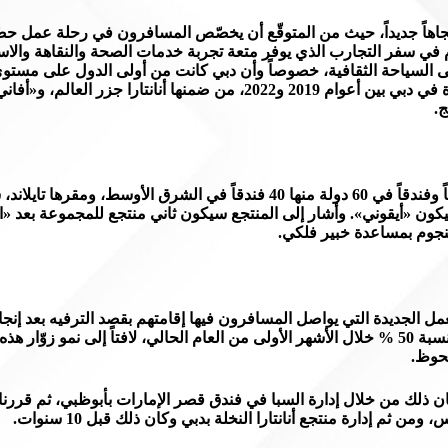
اهاً جديداً، حيث من المتوقّع أن يخصّص المسافرون في رحلة عمل حصّة
م في سفر التجارب الذي يوفر متعة تجربة خدمات الصحة والنقاهة والاس
 السياحة الثقافية، خصوصاً وأن دبي كانت من أولى الدول على مستوى ال
الجائحة. وكان ذلك أحد أهم الأسباب من وراء افتتاحنا 5 فنادق جديدة في دبي بين أعوام 2019
وأوضح راجاكارير أن «فنادق ماينور» التي تملك أو تشغّل 530 منتجعاً وفندقاً في 60 دولة منها
كون «أيقوني». وأشار إلى المنتجع سيكون ثاني منتجع للمجموعة بعد «ان
لنجوم بمساعدة خبير فلكي.
 الجديدة التي يواصل المسافرون فيها إقامتهم بقصد الترفيه بعد إنجاز
الرحلات التي تجمع ما بين الأعمال وتجارب الاستجمام في الإمارة بنسبة 50 % خلال الأشهر الأولى من العام ال
لحوظ.
 ذلك من خلال إدارة السبا في فندق قصر الإمارات بأبوظبي، ثم قررنا