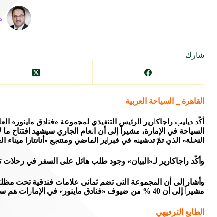
م
شارك
القاهرة _ السياحة العربية
أكّد ديليب راجاكارير الرئيس التنفيذي لمجموعة «فنادق ماينور» 
النخلة» الذي تمّ تدشينه في فبراير الماضي ومنتجع «أنانتارا ميناء ا
وأكّد راجاكارير لـ«البيان» وجود طلب هائل على السفر في رحلات ت
مشيراً إلى أن 40 % من ضيوف «فنادق ماينور» في الإمارات هم سيّاح الأعمال.
الطابع الترفيهي