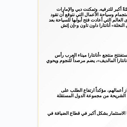
ً أكبر للترفيه. وتمكنت دبي والإمارات
تجمام وسياحة الأعمال التي نتوقع أن تقود
عالم التي أعادت فتح أبوابها للسياحة بعد
 و2022، من ضمنها أنانتارا جزر العالم، و«أفاني النخلة» أنانتارا داون تاون و«إن إتش
 40 فندقاً في الشرق الأوسط، ومقرها تايلاند، ستفتتح منتجع «أنانتارا ميناء العرب رأس
انتارا المالديف»، يضم مرصداً للنجوم ويحوي
 أعمالهم، مؤكداً ارتفاع الطلب على
حالي، لافتاً إلى نمو زوّار هذه الشريحة من مجموعة الدول المستقلة
 الاستثمار بشكل أكبر في قطاع الضيافة في