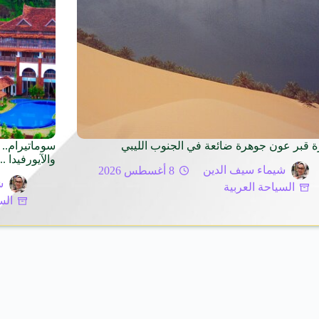
ة قبر عون جوهرة ضائعة في الجنوب الليبي
سوماتيرام.. 
والآيورفيدا .. omatheeram
شيماء سيف الدين
8 أغسطس 2026
ش
السياحة العربية
الس