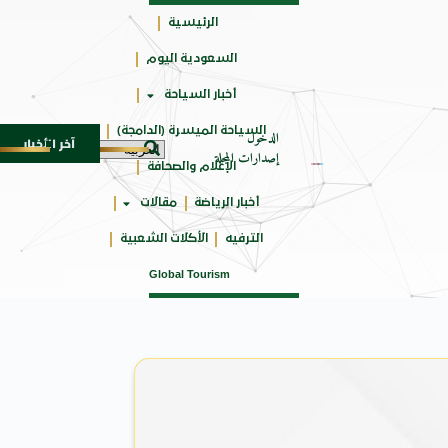
الرئيسية
السعودية اليوم
جائزتي
أخبار السياحة
أوسكار
السياحة الميسرة (الدامجة)
الدخول
آخر الأخبار
 للأجيال
شركة توزيع وتسويق السيارات المحدودة تسلّط الضوء على سيارة HAVAL V7 مود
8 أغسطس 2026
إصدارات المجلة
الإعلام والصحافة
أخبار الرياضة
مقالات
الترفيه
الأكلات الشعبية
Global Tourism