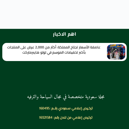
اهم الاخبار
عاصفة الأسعار تجتاح المملكة: أكثر من 2,000 عرض على المنتجات
بأكبر تخفيضات الموسم في لولو هايبرماركت
مجلة سعودية متخصصة في مجال السياحة والترفيه
ترخـيص إعـلامي سـعودي رقــم: 160495
ترخيص إعلامي من لندن رقم: 16321584