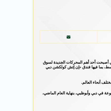
تي أصبحت أحد أهم المحركات الجديدة لسوق
فنادق ماينور في منطقة الشرق الأوسط، بما فيها فندق «إن إتش كولكشن دبي
تلف أنحاء العالم.
 تحت مظلتها، حققت نسبة إشغال متميزّة بمعدل 82 % في 20 فندقاً تديرها المجموعة في دبي وأبوظبي، بنهاية العام الماضي،