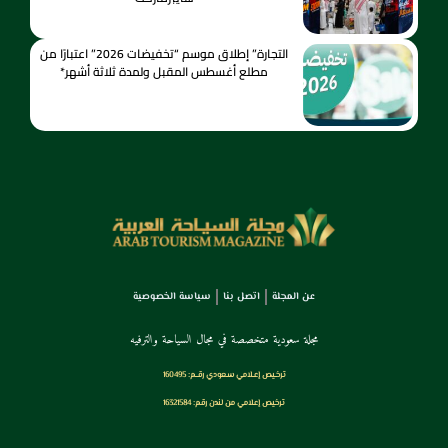
التجارة” إطلاق موسم “تخفيضات 2026” اعتبارًا من
مطلع أغسطس المقبل ولمدة ثلاثة أشهر*
عن المجلة
اتصل بنا
سياسة الخصوصية
مجلة سعودية متخصصة في مجال السياحة والترفيه
ترخـيص إعـلامي سـعودي رقــم: 160495
ترخيص إعلامي من لندن رقم: 16321584