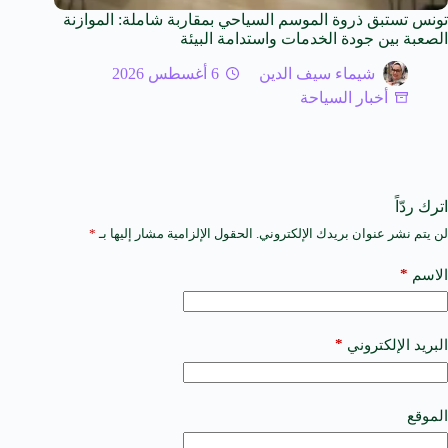
تونس تستبق ذروة الموسم السياحي بمقاربة شاملة: الموازنة
الصعبة بين جودة الخدمات واستدامة البيئة
شيماء سيف الدين
6 أغسطس 2026
أخبار السياحة
اترك ردّاً
لن يتم نشر عنوان بريدك الإلكتروني.
الحقول الإلزامية مشار إليها بـ
*
A
l
t
*
الاسم
e
r
n
a
*
البريد الإلكتروني
t
i
v
e
الموقع
: