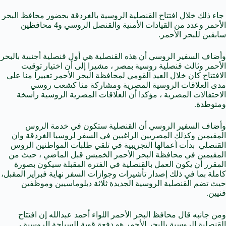
جاء ذلك خلال افتتاح القنصلية الروسية بالغردقة بحضور محافظ البحر
الأحمر وعدد من القيادات الأمنية والقنصل الروسي و4 محافظين
سابقين للبحر الأحمر
.
وأضاف السفير الروسي أن هذه القنصلية هي أول قنصلية أجنبية بالبحر
الأحمر وثالث قنصلية روسية بمصر ، مشيرا إلى أن اختيار توقيت
الافتتاح كان خلال العيد القومي لمحافظة البحر الأحمر تعبيرا منا على
مدى العلاقات الروسية المصرية ومشاركة منا كشعب روسي
الاحتفالات المصرية ، مؤكدا أن العلاقات المصرية الروسية راسخة
ومتوطدة
.
وأضاف السفير الروسي أن القنصلية ستكون في خدمة الروس
المقيمين وكذلك المصريين الراغبين في السفر لروسيا الغردقة وان
القنصلي بدأت أعمالها التجريبية في تلقي طلبات المواطنين الروس
المقيمين في محافظة البحر الأحمر الخميس قبل الماضي ، حيث من
المقرر أن يكون العمل بالقنصلية في الفترة المقبلة سيكون بصورة
كاملة بما في ذلك إصدار تأشيرات وجوازات السفر نهاية فبراير المقبل،
حيث تضم القنصلية الروسية الجديدة ثلاثة دبلوماسيين وموظفين
فنيين
.
ومن جانبه قال محافظ البحر الأحمر اللواء أحمد عبدالله إن افتتاح
القنصلية الروسية بالبحر الأحمر هو دفعة قوية للسياحة الروسية ،