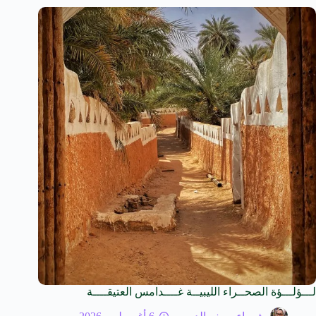
لـــؤلـــؤة الصحــراء الليبيــة غــــدامس العتيقــــة