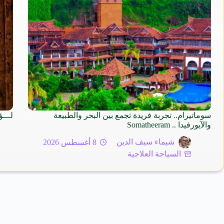
سوماتيرام.. تجربة فريدة تجمع بين البحر والطبيعة
لـــؤ
والآيورفيدا .. Somatheeram
شيماء سيف الدين
8 أغسطس 2026
السياحة العلاجية