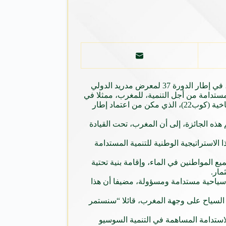
توج المغرب بجائزة الالتزام من أجل السياحة المستدامة، التي تمنحها المجلة الإسبانية المتخصصة في السياحة الريفية والمغامرة (إير ليبر)، في إطار الدورة 37 لمعرض مدريد الدولي
جائزة، التي تندرج في إطار إعلان الأمم المتحدة ل2017 سنة دولية للسياحة المستدامة من أجل التنمية، للمغرب، ممثلا في
المكتب الوطني المغربي للسياحة، لتنظيمه بنجاح المؤتمر الثاني والعشرين للأطراف في الاتفاقية الإطار للأمم المتحدة حول التغيرات المناخية (كوب22)، الذي مكن من اعتماد إطار
هذه الجائزة، إلى أن المغرب، تحت القيادة
الهشاشة والإقصاء الاجتماعي، وكذا الاستراتيجية الوطنية للتنمية المستدامة
لتي تروم ضمان حق جميع المواطنين في الماء، وإقامة بنية تحتية
مار.
 سياحية مستدامة ومسؤولة، مضيفا أن هذا
 السياح على وجهة المغرب، قائلا “سنستمر
للاستدامة المساهمة في التنمية السوسيو