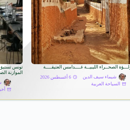
لـــؤة الصحــراء الليبيــة غــــدامس العتيقــــة
تونس تستبق 
الموازنة الص
شيماء سيف الدين
6 أغسطس 2026
ش
السياحة العربية
أخب