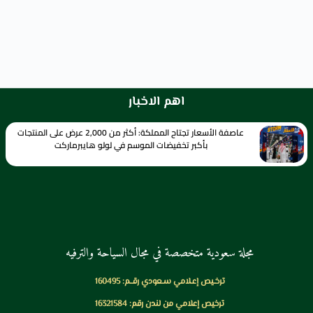
اهم الاخبار
عاصفة الأسعار تجتاح المملكة: أكثر من 2,000 عرض على المنتجات
بأكبر تخفيضات الموسم في لولو هايبرماركت
مجلة سعودية متخصصة في مجال السياحة والترفيه
ترخـيص إعـلامي سـعودي رقــم: 160495
ترخيص إعلامي من لندن رقم: 16321584