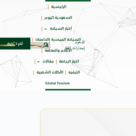
الرئيسية
السعودية اليوم
حائزة
أخبار السياحة
على
السياحة الميسرة (الدامجة)
الدخول
آخر الأخبار
ة الـ SUV المدمجة
سوماتيرام.. تجربة فريدة تجمع ب
7 أغسطس 2026
إصدارات المجلة
الإعلام والصحافة
أخبار الرياضة
مقالات
الترفيه
الأكلات الشعبية
Global Tourism