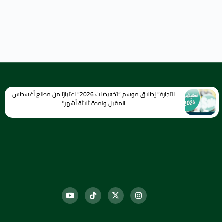
التجارة” إطلاق موسم “تخفيضات 2026” اعتبارًا من مطلع أغسطس
المقبل ولمدة ثلاثة أشهر*