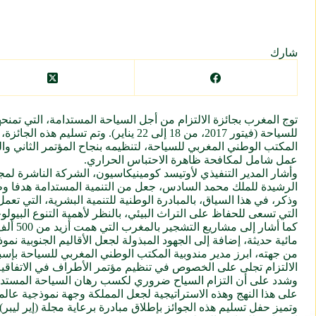
شارك
عمل شامل لمكافحة ظاهرة الاحتباس الحراري.
وأشار المدير التنفيذي لأوتيسد كومينيكاسيون، الشركة الناشرة لمجل
الرشيدة للملك محمد السادس، جعل من التنمية المستدامة هدفا وط
التي تسعى للحفاظ على التراث البيئي، بالنظر لأهمية التنوع البيولو
كما أش
مائية حديثة، إضافة إلى الجهود المبذولة لجعل الأقاليم الجنوبية نمو
من جهته، ابرز مدير مندوبية المكتب الوطني المغربي للسياحة بإس
الالتزام تجلى على الخصوص في تنظيم مؤتمر الأطراف في الاتفاقية ال
وشدد على أن التزام السياح ضروري لكسب رهان السياحة المستدامة،
على هذا النهج وهذه الاستراتيجية لجعل المملكة وجهة نموذجية عال
وتميز حفل تسليم هذه الجوائز بإطلاق مبادرة برعاية مجلة (إير ليبر