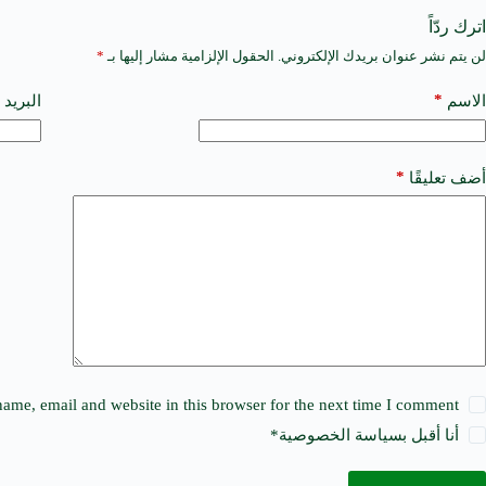
اترك ردّاً
لن يتم نشر عنوان بريدك الإلكتروني.
الحقول الإلزامية مشار إليها بـ
*
A
l
t
*
الاسم
البريد 
e
r
n
a
*
أضف تعليقًا
t
i
v
e
:
ame, email and website in this browser for the next time I comment.
أنا أقبل ب
سياسة الخصوصية
*