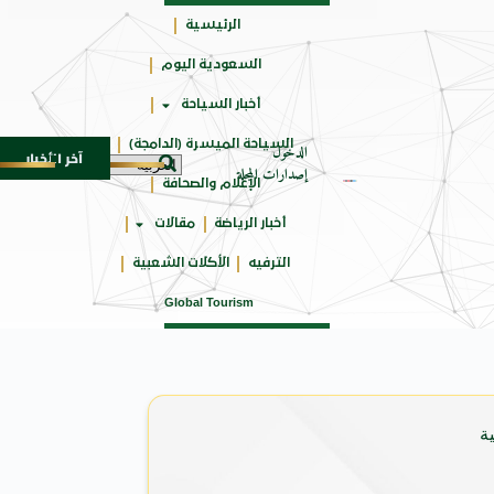
الرئيسية
السعودية اليوم
جائزتي
أخبار السياحة
أوسكار
السياحة الميسرة (الدامجة)
الدخول
آخر الأخبار
بدالواحد بجمهورهً
زايتشيكوف يستقبل وفد الطلاب الروس 
6 أغسطس 2026
إصدارات المجلة
الإعلام والصحافة
أخبار الرياضة
مقالات
الترفيه
الأكلات الشعبية
Global Tourism