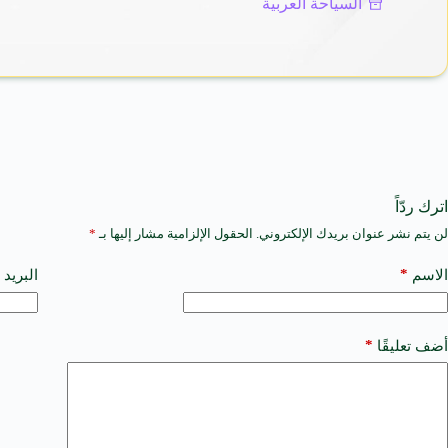
السياحة العربية
اترك ردّاً
لن يتم نشر عنوان بريدك الإلكتروني.
الحقول الإلزامية مشار إليها بـ
*
A
l
t
*
الاسم
البريد 
e
r
n
a
*
أضف تعليقًا
t
i
v
e
: