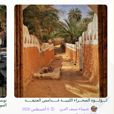
لـــؤلـــؤة الصحــراء الليبيــة غــــدامس العتيقــــة
تونس
المو
شيماء سيف الدين
6 أغسطس 2026