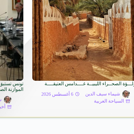
لـــؤة الصحــراء الليبيــة غــــدامس العتيقــــة
تونس تستبق 
الموازنة الص
شيماء سيف الدين
6 أغسطس 2026
ش
السياحة العربية
أخب