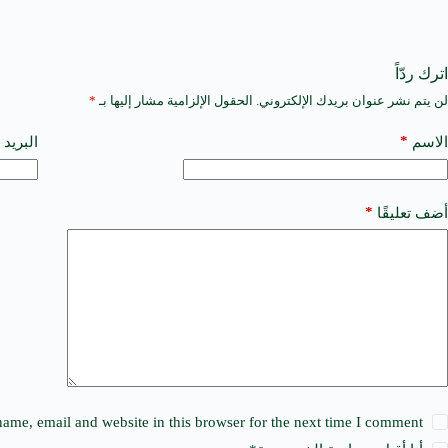
اترك ردّاً
لن يتم نشر عنوان بريدك الإلكتروني.
الحقول الإلزامية مشار إليها بـ
*
A
l
t
*
الاسم
البريد 
e
r
n
a
*
أضف تعليقًا
t
i
v
e
:
ame, email and website in this browser for the next time I comment.