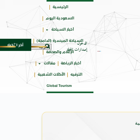
الرئيسية
السعودية اليوم
جائزتي
أخبار السياحة
أوسكار
السياحة الميسرة (الدامجة)
الدخول
آخر الأخبار
اة من النكهات البرازيلية
سوماتيرام.. تجربة فريدة تجمع بين ال
6 أغسطس 2026
إصدارات المجلة
الإعلام والصحافة
أخبار الرياضة
مقالات
الترفيه
الأكلات الشعبية
Global Tourism
ية