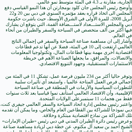
الجارية، مقارنة بـ 4.3 في المئة متوسط نمو عالمي.
وأوضح رئيس المجلس جان كلود بومجارتن أن هذا النمو القياسي دفع
المجلس الى اتخاذ قراره بعقد مؤتمره السنوي في دبي بين 20 و22
أبريل 2008، للمرة الأولى في الشرق الأوسط، حيث باشرت حكومة
دبي والمجلس الاستـــعداد لاستـــضافة القمة، التي يتوقع ان يشارك
فيها أكثر من ألف متخصص في السياحة والسفر والطيران من أنحاء
في العالم.
وأشار إلى ان مساهمة صناعة السياحة والسفر في إجمالي الناتج
العالمي ارتفعت إلى 10 في المئة، فضلا عن أنها تدعم قطاعات
اقتصادية أخرى مهمة بينها قطاعات المال، وتكنولوجيا المعلومات
والاتصالات، والمرافق، ما يجعلها الصناعة الأهم في خريطة
الاستثمارات المستقبلية، وجهود التنويع الاقتصادي.
وتوفر حاليا أكثر من 234 مليون فرصة عمل، تشكل 11 في المئة من
إجمالي فرص العمل المتاحة عالميا ، واستبعد أي تأثيرات سلبية
للتطورات السياسية والأزمات في المنطقة في صناعة السياحة
الإقليمية، وأن الاقتصاد العالمي استأنف نموا قياسيا بعد ثلاث سنوات
فقط من هجمات 11 سبتمبرعلى الولايات المتحدة.
واعتبر رئيس مجلس إدارة اتحاد السياحة والسفر العالمي جيفري كنت،
دبي نموذجاً للشراكة بين القطاعين العام والخاص، وما يمكن أن تقدمه
تلك الشراكة من نماذج اقتصادية مبتكرة وخلاقة.
وعرض رئيس دائرة الطيران المدني في دبي رئيس «طيران الإمارات»
الشيخ أحمد بن سعيد آل مكتوم، عن خطة دبي لزيادة مساهمة صناعة