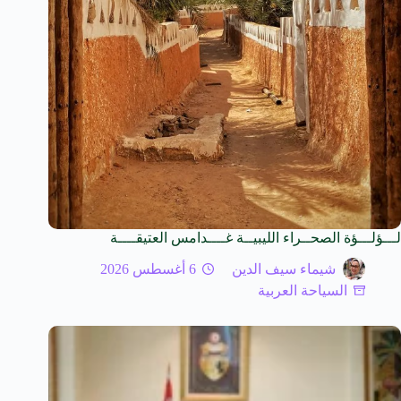
لـــؤلـــؤة الصحــراء الليبيــة غــــدامس العتيقــــة
شيماء سيف الدين
6 أغسطس 2026
السياحة العربية