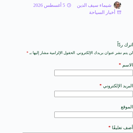
شيماء سيف الدين
5 أغسطس 2026
أخبار السياحة
اترك ردّاً
لن يتم نشر عنوان بريدك الإلكتروني.
الحقول الإلزامية مشار إليها بـ
*
A
l
t
*
الاسم
e
r
n
a
*
البريد الإلكتروني
t
i
v
e
الموقع
:
*
أضف تعليقًا