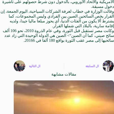
الآمريكية والاتحاد الأوروبي، بالدخول دون شرط حصولھم على
تأشیرة
دخول مسبقة.
وقالت الوزارة في خطاب لغرفة الشركات السياحية، اليوم الجمعة، إن
القرار يخص السائحين الصين يين الفرادي وليس المجموعات، كما
يشترط ألا یكون من الفئات الدنیا، أي يحوز مبلغا ماليا جيدا، ولدیه
إقامة ساریة، بالبلاد التي شملها القرار.
وكانت مصر تستقبل قبل الثورة، وفي عام الذروة 2010، نحو 106 ألف
سائح صيني، كما أن
الصين
“>
الصين
هي الدولة الوحيدة التي زاد عدد
سائحيها إلى مصر عقب الثورة بواقع 180 ألفا في 20166.
ال
السابقة
ال
التالية
مقالات مشابهة