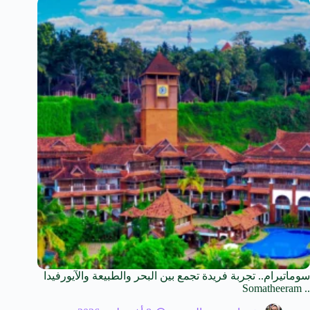
سوماتيرام.. تجربة فريدة تجمع بين البحر والطبيعة والآيورفيدا
.. Somatheeram