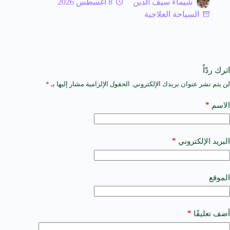
شيماء سيف الدين
8 أغسطس 2026
السياحة العلاجية
اترك ردّاً
لن يتم نشر عنوان بريدك الإلكتروني.
الحقول الإلزامية مشار إليها بـ
*
A
l
t
*
الاسم
e
r
n
a
*
البريد الإلكتروني
t
i
v
e
الموقع
:
*
أضف تعليقًا