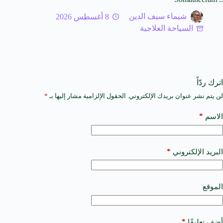
شيماء سيف الدين
8 أغسطس 2026
السياحة العلاجية
اترك ردّاً
لن يتم نشر عنوان بريدك الإلكتروني.
الحقول الإلزامية مشار إليها بـ
*
A
l
t
*
الاسم
e
r
n
a
*
البريد الإلكتروني
t
i
v
e
الموقع
:
*
أضف تعليقًا