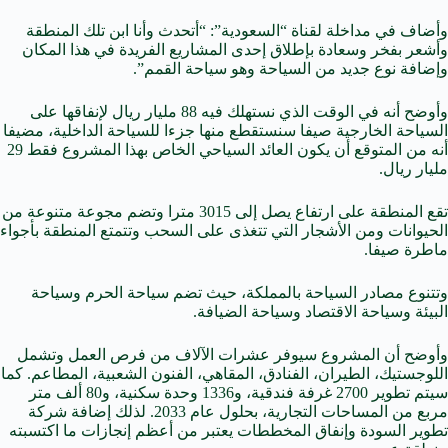
وأضاف في مداخلة لقناة “السعودية”: “أتحدث وأنا ابن تلك المنطقة
وأشعر بفخر وسعادة بإطلاق إحدى المشاريع الفريدة في هذا المكان
وإضافة نوع جديد من السياحة وهو سياحة القمم”.
وأوضح أنه في الوقت الذي نستهلك فيه 88 مليار ريال لإنفاقها على
السياحة الخارجية صيفا سنستقطع منها جزءا للسياحة الداخلية، مضيفا
أنه من المتوقع أن يكون العائد السياحي الخاص بهذا المشروع فقط 29
مليار ريال.
تقع المنطقة على ارتفاع يصل إلى 3015 مترا وتضم مجوعة متنوعة من
الحيوانات ومن الأشجار التي تتغذى على السحب وتتمتع المنطقة بأجواء
ماطرة صيفا.
وتتنوع مصادر السياحة بالمملكة، حيث تضم سياحة الحرم وسياحة
البيئة وسياحة الاقتصاد وسياحة الضيافة.
وأوضح أن المشروع سيوفر عشرات الآلاف من فرص العمل وتشمل
اللوجستيك، الطيران، الفنادق، المقاهي، الفنون الشعبية، المطاعم. كما
سيتم تطوير 2700 غرفة فندقية، و1336 وحدة سكنية، و80 ألف متر
مربع من المساحات التجارية، بحلول عام 2033. لذلك إضافة شركة
تطوير السودة وإنفاق المخططات يعتبر من أعظم إنجازات ما اكتسبته