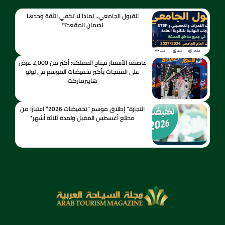
القبول الجامعي.. لماذا لا تكفي الثقة وحدها
لضمان المقعد؟*
عاصفة الأسعار تجتاح المملكة: أكثر من 2,000 عرض
على المنتجات بأكبر تخفيضات الموسم في لولو
هايبرماركت
التجارة” إطلاق موسم “تخفيضات 2026” اعتبارًا من
مطلع أغسطس المقبل ولمدة ثلاثة أشهر*