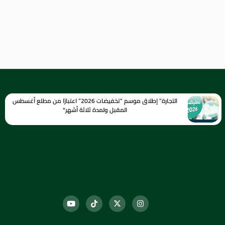
التجارة” إطلاق موسم “تخفيضات 2026” اعتبارًا من مطلع أغسطس
المقبل ولمدة ثلاثة أشهر*