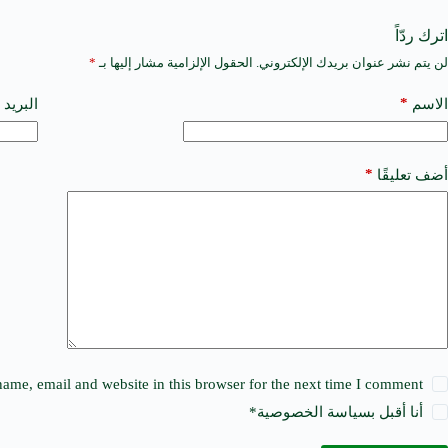
اترك ردّاً
لن يتم نشر عنوان بريدك الإلكتروني.
الحقول الإلزامية مشار إليها بـ
*
A
l
t
*
الاسم
البريد 
e
r
n
a
*
أضف تعليقًا
t
i
v
e
:
ame, email and website in this browser for the next time I comment.
أنا أقبل ب
سياسة الخصوصية
*