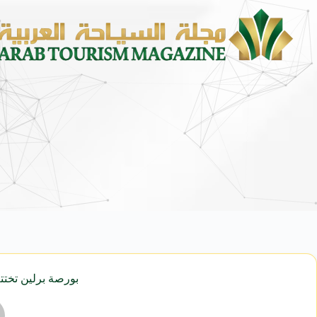
الشؤون الإسلامية” تكمل استعداداتها لاستقبال الدفعة 
بورصة برلين تختتم