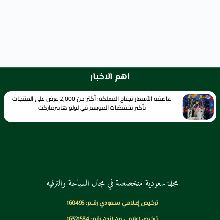
اهم الاخبار
عاصفة الأسعار تجتاح المملكة: أكثر من 2,000 عرض على المنتجات
بأكبر تخفيضات الموسم في لولو هايبرماركت
مجلة سعودية متخصصة في مجال السياحة والترفيه
ترخـيص إعـلامي سـعودي رقــم: 160495
ترخيص إعلامي من لندن رقم: 16321584