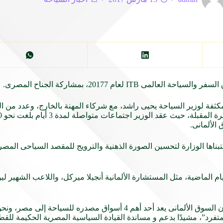
ق السفر والسياحة العالمى
ITB
لعام 20177، بمشاركة الجناح المصرى.
فة لوزير السياحة يحيى راشد، مع شركاء المهنة بالخارج، وعدد من ال
الألمانى.
بناها الوزارة لتحسين الصورة الذهنية والترويج للمقصد السياحى المصرى، 
الماضية، مثل المستشارة الألمانية أنجيلا ميركل، واللاعب الشهير لي
أكد راشد، لمنظمى الرحلات والمسئولين الحكوميين الألمان، على أن السوق الألمانى يعد 
تفرد”، مشيدًا بدعم و مساندة القيادة السياسية المصرية الحكيمة للقط