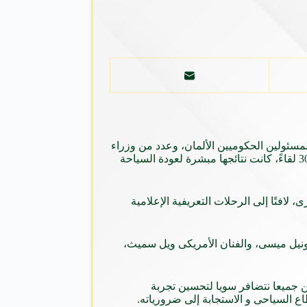
مسئولين الحكوميين الألمان، وعدد من وزراء
السياحة العرب، لاستعادة الحركة السياحية الوافدة لمصر خلال الفترة المقبلة، حيث عقد الوزير اجتماعات متواصلة لمدة 3 أيام بلغت نحو 30 لقاءً، كانت نتائجها مبشرة لعودة السياحة
لافتًا إلى الرحلات التعريفية الإعلامية
ونيل ميسى، والفنان الأمريكى ويل سميث،
أحد أهم 4 أسواق مصدره للسياحة إلى مصر، ونحن جميعا نتضافر سويا لتحسين تجربة
اع السياحى و الاستجابة إلى ضرورياته.