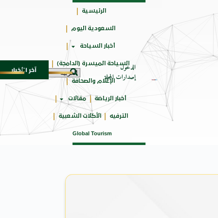
الرئيسية
السعودية اليوم
جائزتي
أخبار السياحة
أوسكار
السياحة الميسرة (الدامجة)
الدخول
آخر الأخبار
دالواحد بجمهورهً
زايتشيكوف يستقبل وفد الطلاب الروس ا
6 أغسطس 2026
إصدارات المجلة
الإعلام والصحافة
أخبار الرياضة
مقالات
الترفيه
الأكلات الشعبية
Global Tourism