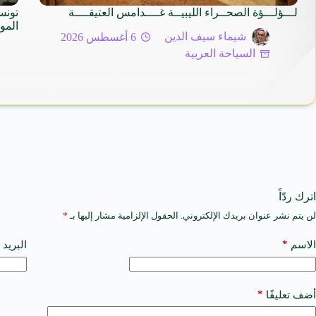
لـــؤلـــؤة الصحــراء الليبيــة غــــدامس العتيقــــة
تونس
المو
شيماء سيف الدين
6 أغسطس 2026
السياحة العربية
اترك ردّاً
لن يتم نشر عنوان بريدك الإلكتروني.
الحقول الإلزامية مشار إليها بـ
*
A
l
t
*
الاسم
البريد 
e
r
n
a
*
أضف تعليقًا
t