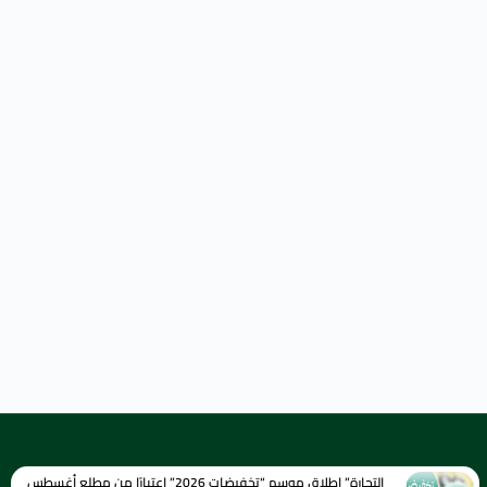
التجارة” إطلاق موسم “تخفيضات 2026” اعتبارًا من مطلع أغسطس