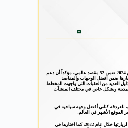
عبر محافظ البحر الأحمر اللواء عمرو حنفي، عن سعادته باختيار موقع “نيويورك تايمز” لمدينة الغردقة ضمن أفضل المقاصد السياحية لعام 2024 ضمن 52 مقصد عالمي، مؤكداً أن دعم
تيارها ضمن أفضل الوجهات والمقاصد
تذليل العديد من العقبات التي واجهت المخطط
ية للمدينة وبشكل خاص في مختلف المنشآت
ي، للغردقة كثاني أفضل وجهة سياحية في
أشار محافظ البحر الأحمر إلى أن هذا الاختيار لم يكن الأول، حيث اختار ذات الموقع من قبل مدينة الغردقة ضمن أفضل 10 مقاصد سياحية لزيارتها خلال عام 2022، كما اختارها في