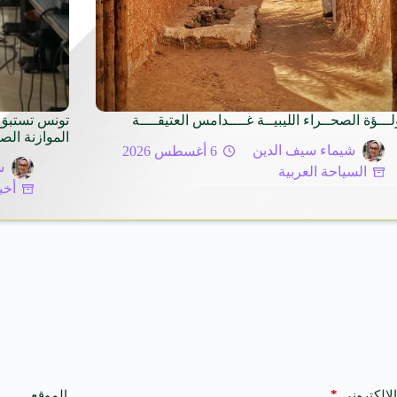
لـــؤة الصحــراء الليبيــة غــــدامس العتيقــــة
تونس تستبق 
الموازنة الص
شيماء سيف الدين
6 أغسطس 2026
ش
السياحة العربية
أخب
*
الإلكتروني
الموقع