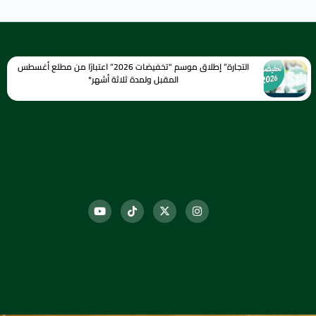
التجارة” إطلاق موسم “تخفيضات 2026” اعتبارًا من مطلع أغسطس
المقبل ولمدة ثلاثة أشهر*