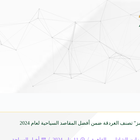
فينيو الجديدة كلياً في جدة بارك .. تصميم جريء وتقنيات ذكية تعيد تعريف فئة الـ SUV ا
مز” تصنف الغردقة ضمن أفضل المقاصد السياحية لعام 2024
مازن الشاذلي – القاهرة
11 يناير 2024
أخبار السياحة