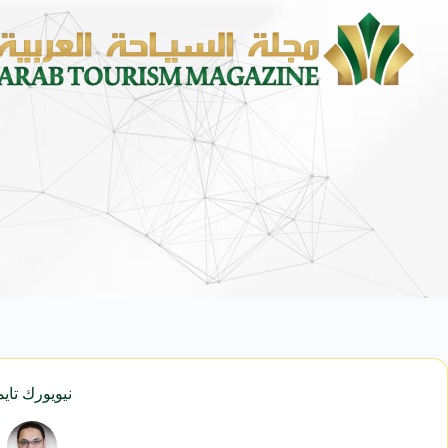
محمد يوسف ناغي للسيارات تطلق هيونداي 
نيويورك تاي