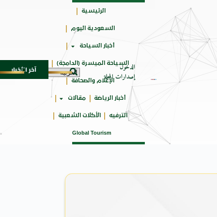
الرئيسية
السعودية اليوم
جائزتي
أخبار السياحة
أوسكار
السياحة الميسرة (الدامجة)
الدخول
آخر الأخبار
لمدمجة
مهرجان صيف بريدة يستقطب أكثر من 4 آلاف زائر يوميا ويوفر 500 فرصة وظ
7 أغسطس 2026
إصدارات المجلة
الإعلام والصحافة
أخبار الرياضة
مقالات
الترفيه
الأكلات الشعبية
Global Tourism