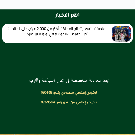
اهم الاخبار
عاصفة الأسعار تجتاح المملكة: أكثر من 2,000 عرض على المنتجات
بأكبر تخفيضات الموسم في لولو هايبرماركت
مجلة سعودية متخصصة في مجال السياحة والترفيه
ترخـيص إعـلامي سـعودي رقــم: 160495
ترخيص إعلامي من لندن رقم: 16321584