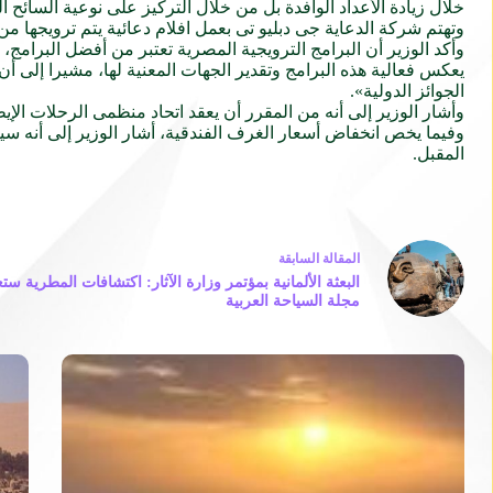
خلال زيادة الأعداد الوافدة بل من خلال التركيز على نوعية السائح ا
وتهتم شركة الدعاية جى دبليو تى بعمل افلام دعائية يتم ترويجها من
الجوائز الدولية».
وأشار الوزير إلى أنه من المقرر أن يعقد اتحاد منظمى الرحلات الإيطاليين Astoi مؤتمره السنوى خلال الفترة القادمة فى مدينة
وفيما يخص انخفاض أسعار الغرف الفندقية، أشار الوزير إلى أنه سي
المقبل.
ال
مقالة
السابقة
البعثة الألمانية بمؤتمر وزارة الآثار: اكتشافات المطرية ست
مجلة السياحة العربية