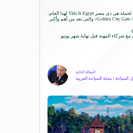
وأكد الوزير أن البرامج الترويجية المصرية تعتبر من أفضل البرامج، مشيرا إلى أن فوز مصر بالجائزة الذهبية عن أفضل فيلم دعائى ترويجى لحملة هى دى مصر This Is Egypt لهذا العام،
يعكس فعالية هذه البرامج وتقدير الجهات المعنية لها، مشيرا إلى أن هذه الجائزة مقدمة من قبل اللجنة المنظمة لحفل توزيع جوائز « Golden City Gate Award» والتى تعد من أهم وأكبر
ع شركاء المهنة قبل نهاية شهر يونيو
ال
مقالة
التالية
ل السياحة | مجلة السياحة العربية