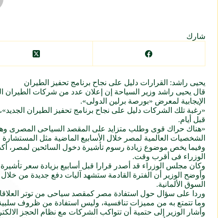
شارك
يحيى راشد: القرارات دليل على نجاح برنامج تحفيز الطيران
قال يحيى راشد وزير السياحة إن إعلان عدد من شركات الطيران العال
الإيجابية لمعرض «بورصة برلين الدولى».
«رغبة تلك الشركات دليل على نجاح برنامج تحفيز الطيران الجديد»
قبل أيام.
«هناك حراك قوى وطلب متزايد على المقصد السياحى المصرى وهو ما
الشخصيات العالمية لمصر خلال الأسابيع الماضية مثل المستشارة ال
وفيما يخص موضوع زيادة رسوم تأشيرة دخول السائحين لمصر، أكد ال
الوزراء فى أقرب وقت.
وكان مجلس الوزراء قد أصدر قرارا قبل أسابيع بزيادة سعر تأشيرة الدخول
وأوضح الوزير أن الفترة القادمة ستشهد آليات دفع جديدة من خلال ا
السوق الألمانية.
وردا على سؤال حول استفادة مصر كمقصد سياحى من توتر العلاقات بين
وما تتمتع به من مميزات تنافسية، وليس استفادة من ظروف سلبية 
وأشار الوزير إلى حتمية أن تتواكب الشركات مع نظام الحجز الال