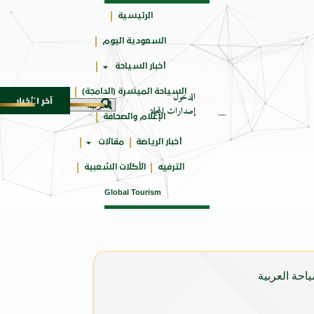
الرئيسية
السعودية اليوم
جائزتي
أخبار السياحة
أوسكار
السياحة الميسرة (الدامجة)
الدخول
آخر الأخبار
الجزيرة التي تُصالح البحر: قرقنة التونس
7 أغسطس 2026
إصدارات المجلة
الإعلام والصحافة
أخبار الرياضة
مقالات
الترفيه
الأكلات الشعبية
Global Tourism
احة العربية