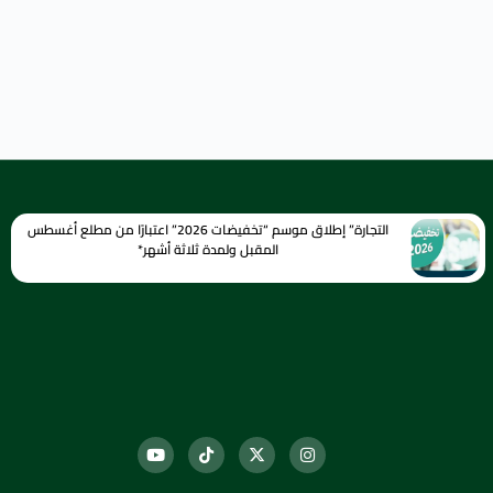
التجارة” إطلاق موسم “تخفيضات 2026” اعتبارًا من مطلع أغسطس
المقبل ولمدة ثلاثة أشهر*