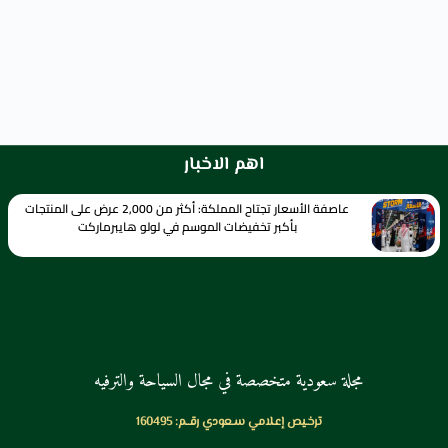
اهم الاخبار
عاصفة الأسعار تجتاح المملكة: أكثر من 2,000 عرض على المنتجات
بأكبر تخفيضات الموسم في لولو هايبرماركت
مجلة سعودية متخصصة في مجال السياحة والترفيه
ترخـيص إعـلامي سـعودي رقــم: 160495