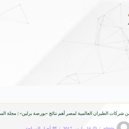
مهرجان صيف بريدة يستقطب أكثر من 4 آلاف زائر يوميا ويوفر 500 فرصة وظيفية
 شركات الطيران العالمية لمصر أهم نتائج «بورصة برلين» | مجلة السي
admin
16 مارس 2017
أخبار السياحة