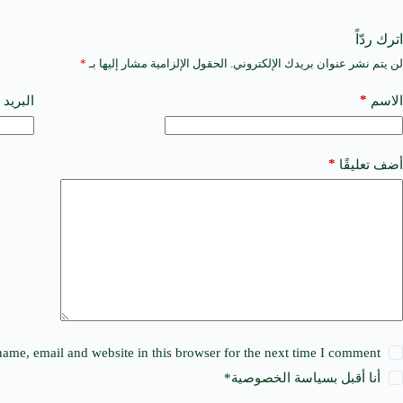
اترك ردّاً
لن يتم نشر عنوان بريدك الإلكتروني.
الحقول الإلزامية مشار إليها بـ
*
A
l
t
*
الاسم
البريد 
e
r
n
a
*
أضف تعليقًا
t
i
v
e
:
ame, email and website in this browser for the next time I comment.
أنا أقبل ب
سياسة الخصوصية
*