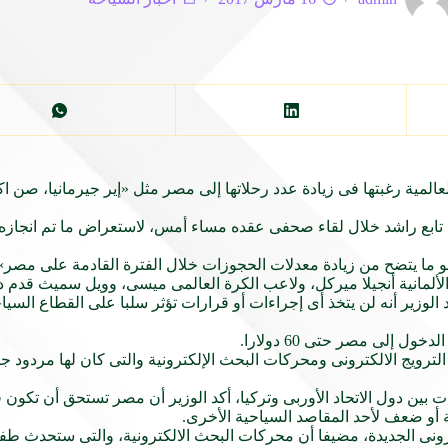
مية رغبتها فى زيادة عدد رحلاتها إلى مصر مثل «إير جيرمانيا، صن اك
، تابع راشد خلال لقاء صحفى عقده مساء أمس، لاستعراض ما تم انجازه 
 يتضح من زيادة معدلات الحجوزات خلال الفترة القادمة على مصر»، 
ألمانية أنجيلا ميركل، ولاعب الكرة العالمى ميسى، وويل سميث قدم د
وزير أنه لن يتخذ أى إجراءات أو قرارات تؤثر سلبا على القطاع السي
 إلى مصر حتى 60 دولارا.
لترويج الالكترونى ومحركات البحث الإلكترونية والتى كان لها مردود 
 دول الاتحاد الأوربى وتركيا، أكد الوزير أن مصر تستحق أن تكون فى 
أو ضعف لأحد المقاصد السياحية الأخرى.
كترونى الجديدة، مضيفا أن محركات البحث الالكترونية، والتى ستحدث 