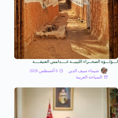
لـــؤلـــؤة الصحــراء الليبيــة غــــدامس العتيقــــة
شيماء سيف الدين
6 أغسطس 2026
السياحة العربية