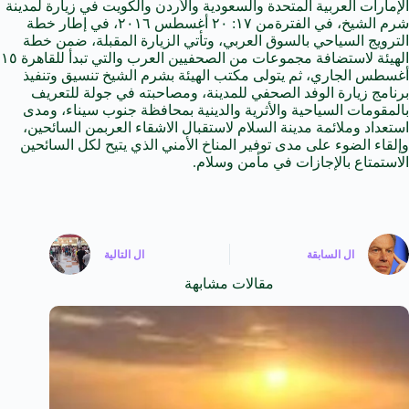
الإمارات
العربية
المتحدة والسعودية والأردن والكويت
في
زيارة لمدينة
شرم
الشيخ
،
في
الفترة
من ١٧: ٢٠ أغسطس ٢٠١٦، في إطار خطة
الترويج السياحي بالسوق العربي، وتأتي الزيارة المقبلة، ضمن خطة
الهيئة لاستضافة مجموعات من الصحفيين
العرب
والتي تبدأ للقاهرة ١٥
أغسطس الجاري، ثم يتولى مكتب الهيئة بشرم الشيخ تنسيق وتنفيذ
برنامج زيارة الوفد الصحفي للمدينة، ومصاحبته في جولة للتعريف
بالمقومات السياحية والأثرية والدينية
بمحافظة
جنوب
سيناء
، ومدى
استعداد وملائمة مدينة السلام لاستقبال الاشقاء
العرب
من السائحين،
وإلقاء الضوء على مدى توفير المناخ الأمني الذي يتيح لكل السائحين
الاستمتاع بالإجازات في مأمن وسلام.
ال
السابقة
ال
التالية
مقالات مشابهة