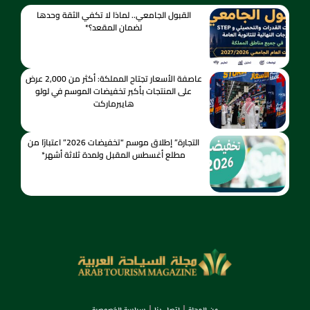
القبول الجامعي.. لماذا لا تكفي الثقة وحدها
لضمان المقعد؟*
عاصفة الأسعار تجتاح المملكة: أكثر من 2,000 عرض
على المنتجات بأكبر تخفيضات الموسم في لولو
هايبرماركت
التجارة” إطلاق موسم “تخفيضات 2026” اعتبارًا من
مطلع أغسطس المقبل ولمدة ثلاثة أشهر*