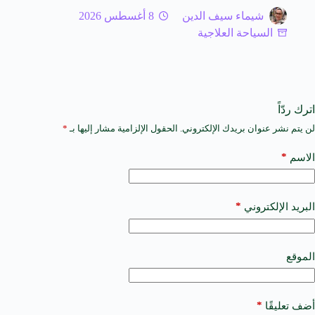
شيماء سيف الدين
8 أغسطس 2026
السياحة العلاجية
اترك ردّاً
لن يتم نشر عنوان بريدك الإلكتروني.
الحقول الإلزامية مشار إليها بـ
*
A
l
t
*
الاسم
e
r
n
a
*
البريد الإلكتروني
t
i
v
e
الموقع
:
*
أضف تعليقًا