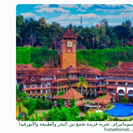
سوماتيرام.. تجربة فريدة تجمع بين البحر والطبيعة والآيورفيدا
.. Somatheeram