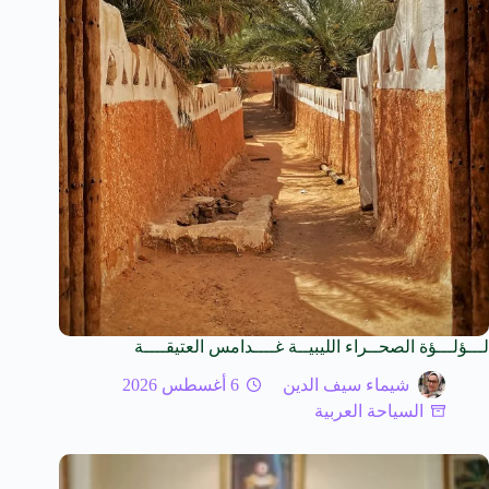
لـــؤلـــؤة الصحــراء الليبيــة غــــدامس العتيقــــة
شيماء سيف الدين
6 أغسطس 2026
السياحة العربية