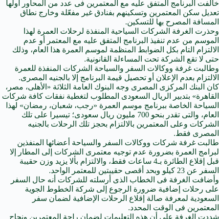
خالفت البرنامج المتفق عليه مع المعتمرين فى عدد من المحاور أولها
تعدیل سكن المعتمرين وتسكينهم بفنادق غير مفعّلة وخارج نطاق
المسافة المصرح بها للتسكين.
وحذرت الغرفة الشركات السياحية المنفذة لرحلات العمرة لهذا
الموسم من عدم تنفيذ البرنامج المتفق عليه مع المعتمر أو عدم
الالتزام التام بكل الضوابط المنظمة لموسم العمرة هذا العام، وذلك
حتى لا تقع الشركة تحت المساءلة القانونية.
وطالبت غرفة ووكالات السفر والسياحة الشركات المنفذة للعمرة
الالتزام بعدم الإعلان أو تحصيل قيمة البرنامج إلا بالجنيه المصرى.
كان البنك المركزى المصرى وجه البنوك العامة الثلاثة «الأهلى، مصر،
القاهرة» بتدبير الريال السعودى المطلوب لتغطية نفقات كافة شركات
السياحة الخاصة ببرنامج موسم العمرة «رجب، شعبان، رمضان» لهذا
العام، والتى تقدر بنحو 700 مليون ريال سعودى؛ تيسيرا على تلك
الشركات وعلى المعتمرين بالالتزام بحجز تلك الرحلات بالجنيه
المصرى فقط.
طالبت غرفة شركات ووكالات السفر والسياحة أعضائها المنفذين
لبرامج العمرة بضرورة عدم توجيه معتمرى الشركات إلى المطار إلا
قبل إقلاع الطائرة بـ4 ساعات فقط، والالتزام بألا يزيد وزن حقيبة
السفر عن 23 كيلو وبحد أقصى حقيبتين للمعتمر الواحد.
وأضافت الغرفة فى الخطاب الذى أرسلته للشركات أنه حال السفر
على رحلات إضافية ضرورة الرجوع إلى شركة الخطوط الجوية
السعودية لمعرفة صالة إقلاع الرحلات الإضافية لضمان سفر
المعتمرين فى الوقت المحدد.
شددت الغرفة على أن هذه التعليمات لضمان راحة المعتمرين ونجاح