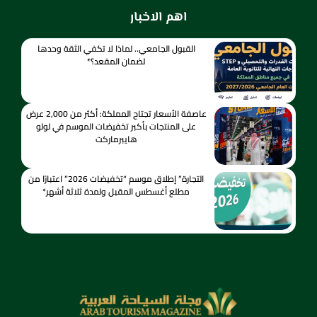
اهم الاخبار
القبول الجامعي.. لماذا لا تكفي الثقة وحدها
لضمان المقعد؟*
عاصفة الأسعار تجتاح المملكة: أكثر من 2,000 عرض
على المنتجات بأكبر تخفيضات الموسم في لولو
هايبرماركت
التجارة” إطلاق موسم “تخفيضات 2026” اعتبارًا من
مطلع أغسطس المقبل ولمدة ثلاثة أشهر*