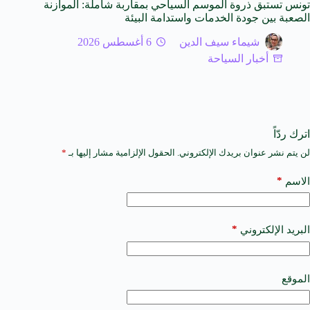
تونس تستبق ذروة الموسم السياحي بمقاربة شاملة: الموازنة
الصعبة بين جودة الخدمات واستدامة البيئة
شيماء سيف الدين
6 أغسطس 2026
أخبار السياحة
اترك ردّاً
لن يتم نشر عنوان بريدك الإلكتروني.
الحقول الإلزامية مشار إليها بـ
*
A
l
t
*
الاسم
e
r
n
a
*
البريد الإلكتروني
t
i
v
e
الموقع
: