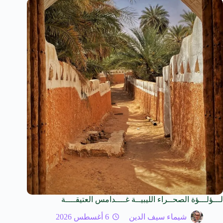
لـــؤلـــؤة الصحــراء الليبيــة غــــدامس العتيقــــة
شيماء سيف الدين
6 أغسطس 2026