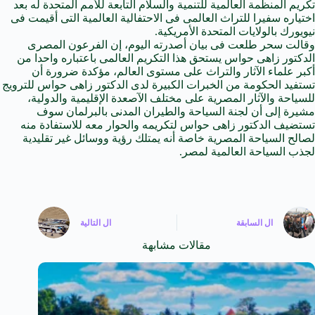
تكريم المنظمة العالمية للتنمية والسلام التابعة للأمم المتحدة له بعد
اختياره سفيرا للتراث العالمى فى الاحتفالية العالمية التى أقيمت فى
نيويورك بالولايات المتحدة الأمريكية.
وقالت سحر طلعت فى بيان أصدرته اليوم، إن الفرعون المصرى
الدكتور زاهى حواس يستحق هذا التكريم العالمى باعتباره واحدا من
أكبر علماء الآثار والتراث على مستوى العالم، مؤكدة ضرورة أن
تستفيد الحكومة من الخبرات الكبيرة لدى الدكتور زاهى حواس للترويج
للسياحة والآثار المصرية على مختلف الآصعدة الإقليمية والدولية،
مشيرة إلى أن لجنة السياحة والطيران المدنى بالبرلمان سوف
تستضيف الدكتور زاهى حواس لتكريمه والحوار معه للاستفادة منه
لصالح السياحة المصرية خاصة أنه يمتلك رؤية ووسائل غير تقليدية
لجذب السياحة العالمية لمصر.
ال
السابقة
ال
التالية
مقالات مشابهة