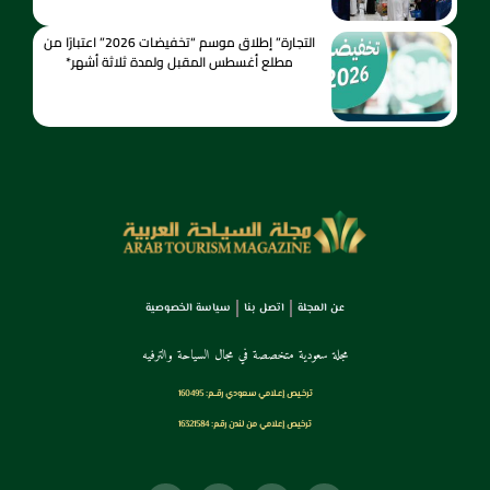
التجارة” إطلاق موسم “تخفيضات 2026” اعتبارًا من
مطلع أغسطس المقبل ولمدة ثلاثة أشهر*
عن المجلة
اتصل بنا
سياسة الخصوصية
مجلة سعودية متخصصة في مجال السياحة والترفيه
ترخـيص إعـلامي سـعودي رقــم: 160495
ترخيص إعلامي من لندن رقم: 16321584