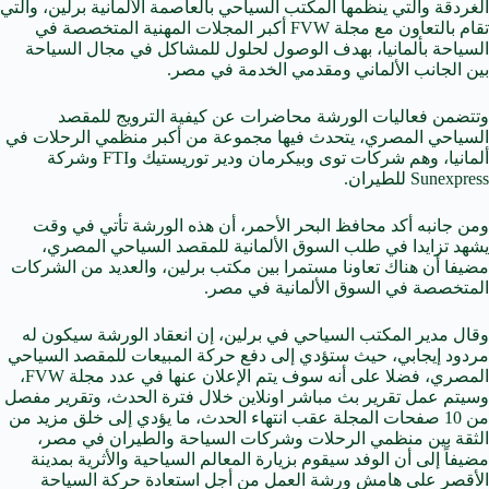
الغردقة والتي ينظمها المكتب السياحي بالعاصمة الألمانية برلين، والتي
تقام بالتعاون مع مجلة FVW أكبر المجلات المهنية المتخصصة في
السياحة بألمانيا، بهدف الوصول لحلول للمشاكل في مجال السياحة
بين الجانب الألماني ومقدمي الخدمة في مصر.
وتتضمن فعاليات الورشة محاضرات عن كيفية الترويج للمقصد
السياحي المصري، يتحدث فيها مجموعة من أكبر منظمي الرحلات في
ألمانيا، وهم شركات توى وبيكرمان ودير توريستيك وFTI وشركة
Sunexpress للطيران.
ومن جانبه أكد محافظ البحر الأحمر، أن هذه الورشة تأتي في وقت
يشهد تزايدا في طلب السوق الألمانية للمقصد السياحي المصري،
مضيفا أن هناك تعاونا مستمرا بين مكتب برلين، والعديد من الشركات
المتخصصة في السوق الألمانية في مصر.
وقال مدير المكتب السياحي في برلين، إن انعقاد الورشة سيكون له
مردود إيجابي، حيث ستؤدي إلى دفع حركة المبيعات للمقصد السياحي
المصري، فضلا على أنه سوف يتم الإعلان عنها في عدد مجلة FVW،
وسيتم عمل تقرير بث مباشر اونلاين خلال فترة الحدث، وتقرير مفصل
من 10 صفحات المجلة عقب انتهاء الحدث، ما يؤدي إلى خلق مزيد من
الثقة بين منظمي الرحلات وشركات السياحة والطيران في مصر،
مضيفاً إلى أن الوفد سيقوم بزيارة المعالم السياحية والأثرية بمدينة
الأقصر على هامش ورشة العمل من أجل استعادة حركة السياحة