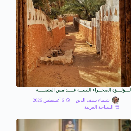
لـــؤلـــؤة الصحــراء الليبيــة غــــدامس العتيقــــة
شيماء سيف الدين
6 أغسطس 2026
السياحة العربية