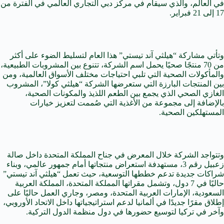
في العالم، والذي سيقام في مركز دبي التجاري العالمي في الفترة من
17 إلى 21 فبراير.
وتأتي مشاركة “هيلثي آند تيستي” هذا العام لتسليط الضوء على أكثر
من 70 منتجًا صحيًا يحمل اسم الشركة، تتنوع بين المشروبات الطبيعية،
والمأكولات الصحية التي تلبي احتياجات مختلف الأسواق العالمية، ومن
بين المنتجات البارزة التي ستعرضها الشركة “هيلثي كولا”، المشروب
الغازي الصحي الذي يجمع بين الطعم اللذيذ والمكونات الصحية،
بالإضافة إلى مجموعة من الأغذية التي صُممت لتعزيز خيارات
المستهلكين الصحية.
وتتواجد الشركة خلال المعرض في جناح المملكة المتحدة داخل صالة
زعبيل رقم 3، مستهدفة استعراض منتجاتها أمام جمهور عالمي، وبناء
شراكات جديدة تدعم خططها التوسعية، حيث تعمل “هيلثي آند تيستي”
حاليًا في 7 دول، وتشمل مقراتها المملكة المتحدة، المملكة العربية
السعودية، الإمارات العربية المتحدة، ومصر، وجاري العمل حاليًا على
إطلاق مقرًا جديدًا في ألمانيا لدعم استراتيجياتها داخل الاتحاد الأوروبي،
وآخر في تركيا لتوسيع حضورها في دول منظمة الدول التركية.