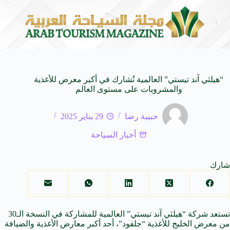
ـ SUV المدمجة
سوماتيرام.. تجربة فريدة تجمع بين ال
7 أغسطس 2026
“هيلثي آند تيستي” العالمية تُشارك في أكبر معرض للأغذية
والمشروبات على مستوى العالم
حبيبة رضا
29 يناير 2025
أخبار السياحة
شارك
تستعد شركة “هيلثي آند تيستي” العالمية للمشاركة في النسخة الـ30
من معرض الخليج للأغذية “جلفود”، أحد أكبر معارض الأغذية والضيافة