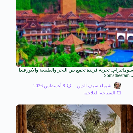
سوماتيرام.. تجربة فريدة تجمع بين البحر والطبيعة والآيورفيدا
.. Somatheeram
شيماء سيف الدين
8 أغسطس 2026
السياحة العلاجية