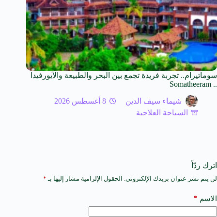
سوماتيرام.. تجربة فريدة تجمع بين البحر والطبيعة والآيورفيدا
.. Somatheeram
شيماء سيف الدين
8 أغسطس 2026
السياحة العلاجية
اترك ردّاً
لن يتم نشر عنوان بريدك الإلكتروني.
الحقول الإلزامية مشار إليها بـ
*
A
l
t
*
الاسم
e
r