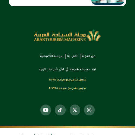
عن المجلة
اتصل بنا
سياسة الخصوصية
مجلة سعودية متخصصة في مجال السياحة والترفيه
ترخـيص إعـلامي سـعودي رقــم: 160495
ترخيص إعلامي من لندن رقم: 16321584