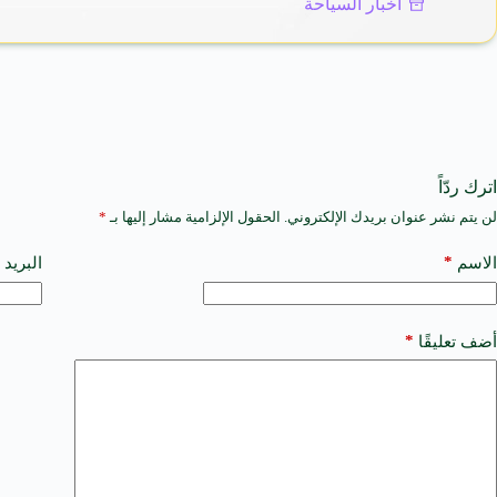
أخبار السياحة
اترك ردّاً
لن يتم نشر عنوان بريدك الإلكتروني.
الحقول الإلزامية مشار إليها بـ
*
A
l
t
*
الاسم
البريد 
e
r
n
a
*
أضف تعليقًا
t
i
v
e
: