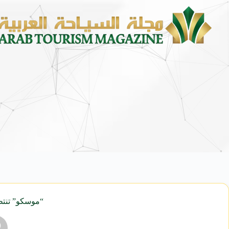
الشؤون الإسلامية” تكمل استعداداتها لاستقبا
“موسكو” تنتظ