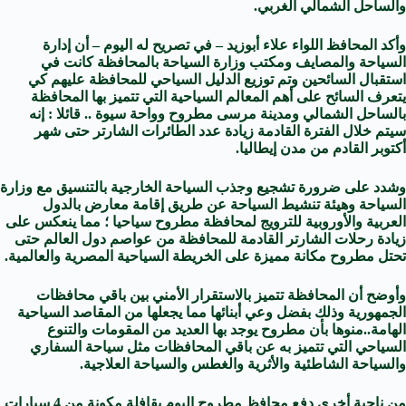
والساحل الشمالي الغربي.
وأكد المحافظ اللواء علاء أبوزيد – في تصريح له اليوم – أن إدارة
السياحة والمصايف ومكتب وزارة السياحة بالمحافظة كانت في
استقبال السائحين وتم توزيع الدليل السياحي للمحافظة عليهم كي
يتعرف السائح على أهم المعالم السياحية التي تتميز بها المحافظة
بالساحل الشمالي ومدينة مرسى مطروح وواحة سيوة .. قائلا : إنه
سيتم خلال الفترة القادمة زيادة عدد الطائرات الشارتر حتى شهر
أكتوبر القادم من مدن إيطاليا.
وشدد على ضرورة تشجيع وجذب السياحة الخارجية بالتنسيق مع وزارة
السياحة وهيئة تنشيط السياحة عن طريق إقامة معارض بالدول
العربية والأوروبية للترويج لمحافظة مطروح سياحيا ؛ مما ينعكس على
زيادة رحلات الشارتر القادمة للمحافظة من عواصم دول العالم حتى
تحتل مطروح مكانة مميزة على الخريطة السياحية المصرية والعالمية.
وأوضح أن المحافظة تتميز بالاستقرار الأمني بين باقي محافظات
الجمهورية وذلك بفضل وعي أبنائها مما يجعلها من المقاصد السياحية
الهامة..منوها بأن مطروح يوجد بها العديد من المقومات والتنوع
السياحي التي تتميز به عن باقي المحافظات مثل سياحة السفاري
والسياحة الشاطئية والأثرية والغطس والسياحة العلاجية.
من ناحية أخرى دفع محافظ مطروح اليوم بقافلة مكونة من 4 سيارات