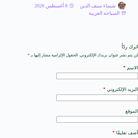
شيماء سيف الدين
8 أغسطس 2026
السياحة العربية
اترك ردّاً
لن يتم نشر عنوان بريدك الإلكتروني.
الحقول الإلزامية مشار إليها بـ
*
A
l
t
*
الاسم
e
r
n
a
*
البريد الإلكتروني
t
i
v
e
الموقع
:
*
أضف تعليقًا