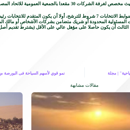
وتم الإعلان عن فتح باب الانتخابات يوم الخميس الماضي، وحددت ضوابط الانتخابات 7 شروط للترشح، 
مسئولية المحدودة أو شريك متضامن بشركات الأشخاص أو مالك المنشأ
رط الثالث أن يكون حاصلا على مؤهل عالي على الأقل (يشترط تقديم أص
احية" | مجلة
نمو قوي لأسهم السياحة فى البورصة مع 
مقالات مشابهة