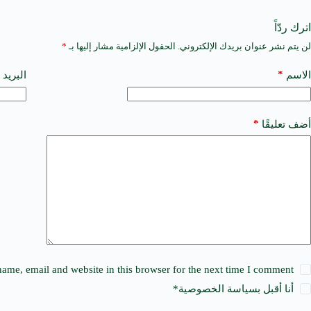
اترك ردّاً
لن يتم نشر عنوان بريدك الإلكتروني.
الحقول الإلزامية مشار إليها بـ
*
A
l
t
*
الاسم
البريد 
e
r
n
a
*
أضف تعليقًا
t
i
v
e
:
ame, email and website in this browser for the next time I comment.
أنا أقبل ب
سياسة الخصوصية
*