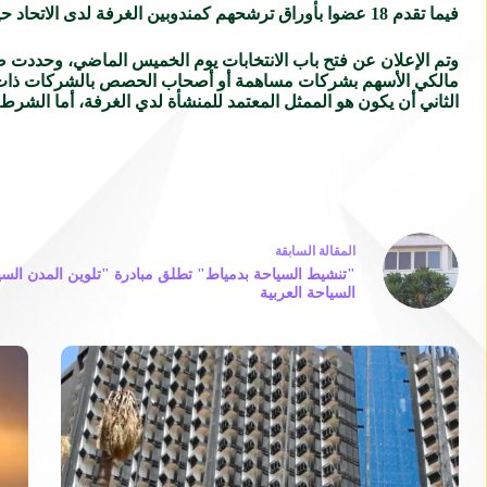
فيما تقدم 18 عضوا بأوراق ترشحهم كمندوبين الغرفة لدى الاتحاد حيث مخصص لغرفة الشركات 30 مقعدا بالجمعية العمومية للاتحاد المصري للغرف السياحية.
مالكي الأسهم بشركات مساهمة أو أصحاب الحصص بالشركات ذات ال
الثاني أن يكون هو الممثل المعتمد للمنشأة لدي الغرفة، أما الش
ال
مقالة
السابقة
"تنشيط السياحة بدمياط" تطلق مبادرة "تلوين المدن السي
السياحة العربية