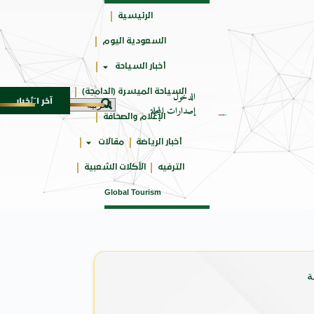
الرئيسية
السعودية اليوم
جائزتي
أخبار السياحة
أوسكار
السياحة الميسرة (الدامجة)
الدخول
آخر الأخبار
العالمية
وزير الثقافة السعودي: استضافة المملكة لمنتد
8 أغسطس 2026
إصدارات المجلة
الإعلام والصحافة
أخبار الرياضة
مقالات
الترفيه
الأكلات الشعبية
Global Tourism