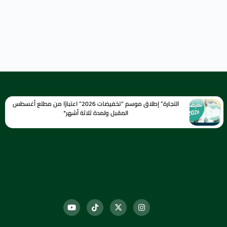
التجارة” إطلاق موسم “تخفيضات 2026” اعتبارًا من مطلع أغسطس
المقبل ولمدة ثلاثة أشهر*