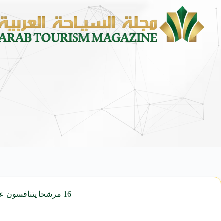
16 مرشحا يتنافسون على 8 مقاعد بمجلس إدارة غرفة شركات السياحة | مجلة السياحة العربية