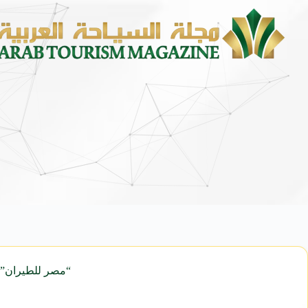
“مصر للطيران” تقدم تخفيضات 50% على ال