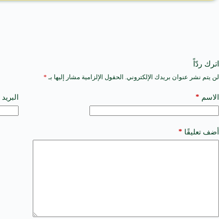
اترك ردّاً
لن يتم نشر عنوان بريدك الإلكتروني.
الحقول الإلزامية مشار إليها بـ
*
A
l
t
*
الاسم
البريد 
e
r
n
a
*
أضف تعليقًا
t
i
v
e
: