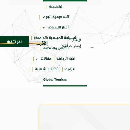
الرئيسية
السعودية اليوم
حائزة
أخبار السياحة
على
السياحة الميسرة (الدامجة)
الدخول
آخر الأخبار
مستوحاة من النكهات البرازيلية
سوماتيرام.. تجربة فريدة تجمع 
6 أغسطس 2026
إصدارات المجلة
الإعلام والصحافة
أخبار الرياضة
مقالات
الترفيه
الأكلات الشعبية
Global Tourism