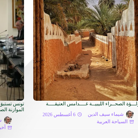
لـــؤة الصحــراء الليبيــة غــــدامس العتيقــــة
تونس تستبق 
الموازنة الص
شيماء سيف الدين
6 أغسطس 2026
ش
السياحة العربية
أخب