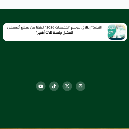
التجارة” إطلاق موسم “تخفيضات 2026” اعتبارًا من مطلع أغسطس
المقبل ولمدة ثلاثة أشهر*