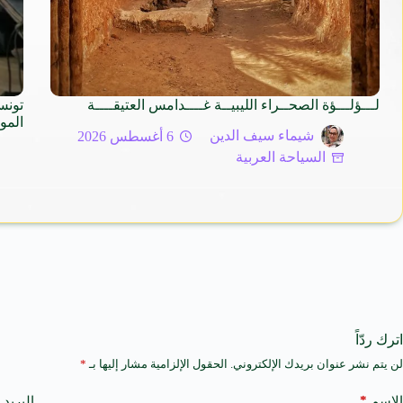
لـــؤلـــؤة الصحــراء الليبيــة غــــدامس العتيقــــة
تونس
المو
شيماء سيف الدين
6 أغسطس 2026
السياحة العربية
اترك ردّاً
لن يتم نشر عنوان بريدك الإلكتروني.
الحقول الإلزامية مشار إليها بـ
*
A
l
t
*
الاسم
البريد 