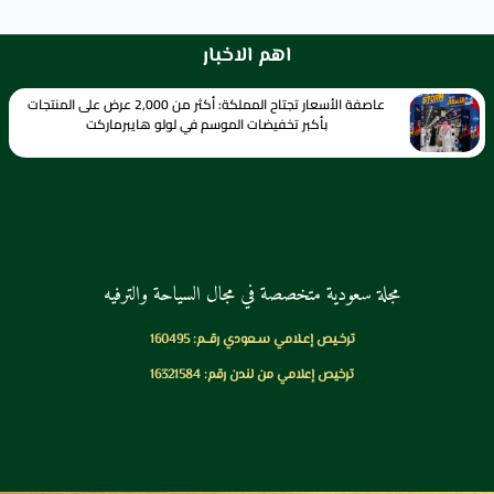
اهم الاخبار
عاصفة الأسعار تجتاح المملكة: أكثر من 2,000 عرض على المنتجات
بأكبر تخفيضات الموسم في لولو هايبرماركت
مجلة سعودية متخصصة في مجال السياحة والترفيه
ترخـيص إعـلامي سـعودي رقــم: 160495
ترخيص إعلامي من لندن رقم: 16321584