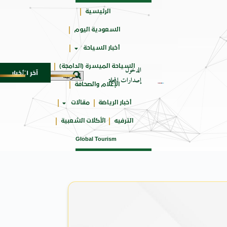
الرئيسية
السعودية اليوم
جائزتي
أخبار السياحة
أوسكار
السياحة الميسرة (الدامجة)
الدخول
آخر الأخبار
 في المتوسط
جوائز أثر تضيف فئة “أفضل حملة رياضية” في نسختها الأكث
6 أغسطس 2026
إصدارات المجلة
الإعلام والصحافة
أخبار الرياضة
مقالات
الترفيه
الأكلات الشعبية
Global Tourism