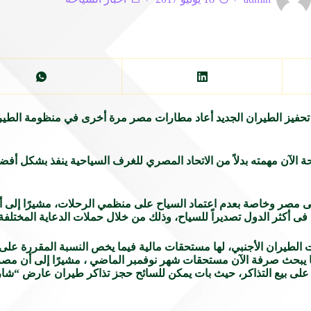
ج تحفيز الطيران الجديد أعاد مطارات مصر مرة أخرى في منظومة الطي
حة الآن مهمته بدلاً من الاتحاد المصري للغرف السياحية ينفذ بشكل أفض
ى مصر وخاصة بعدم اعتماد السياح على منظمي الرحلات، مشيرًا إلى أ
 أكثر الدول تصديراً للسياح، وذلك من خلال حملات الدعاية المختلفة
 للخدمات الأرضیة، و٤ وكلاء عن شركات الطیران الأجنبي، لھا مستحقات مالیة فیما یخص النسبة
ا يبحث صرفة الآن مستحقات شهر نوفمبر الماضي ، مشیرًا إلى أن مصر
لى بیع التذاكر، حیث بات یمكن للسائح حجز تذاكر طیران عارض “شا