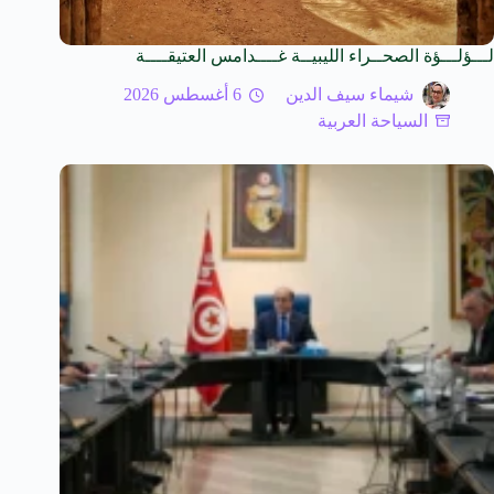
لـــؤلـــؤة الصحــراء الليبيــة غــــدامس العتيقــــة
شيماء سيف الدين
6 أغسطس 2026
السياحة العربية