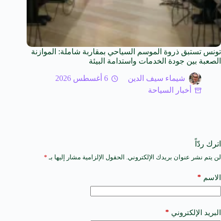
تونس تستبق ذروة الموسم السياحي بمقاربة شاملة: الموازنة
الصعبة بين جودة الخدمات واستدامة البيئة
شيماء سيف الدين
6 أغسطس 2026
أخبار السياحة
اترك ردّاً
لن يتم نشر عنوان بريدك الإلكتروني.
الحقول الإلزامية مشار إليها بـ
*
A
l
t
*
الاسم
e
r
n
a
*
البريد الإلكتروني
t