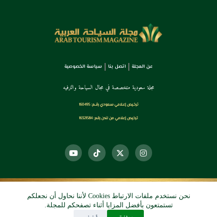
عن المجلة
اتصل بنا
سياسة الخصوصية
مجلة سعودية متخصصة في مجال السياحة والترفيه
ترخـيص إعـلامي سـعودي رقــم: 160495
ترخيص إعلامي من لندن رقم: 16321584
نحن نستخدم ملفات الارتباط Cookies لأننا نحاول أن نجعلكم
© 2026 دي آرو الرقمي
تستمتعون بأفضل المزايا أثناء تصفحكم للمجلة.