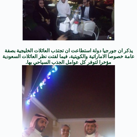
يذكر ان جورجيا دولة استطاعت ان تجتذب العائلات الخليجية بصفة
عامة خصوصا الاماراتية والكويتية، فيما لفتت نظر العائلات السعودية
مؤخرا لتوفر كل عوامل الجذب السياحي بها.