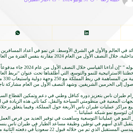
وعلق بندر المهنا، الرئيس التنفيذي والعضو 
طتنا الاستراتيجية للنمو والتوسع، التي أطلقناها تحت عنوان “نربط العا
 التزام طيران ناس بتعزيز دوره كناقل وطني في دعم وتمكين القطاع ال
ودية 2030 بالتعاون والتكامل مع الجهات المعنية في منظومتي السياحة والنقل، كما تأتي هذه ا
 مراكز عمليات طيران ناس الأربعة حول المملكة. وفيما يتعلق برحلاتنا 
 لتوسيع نمو شبكة عملياتنا .”
 “لقد تسلمنا 6 طائرات جديدة منذ بداية 2024 مما عزز النمو في عملياتنا التوسعية وساهمت في توفير ال
الشرق الأوسط الذي يحقق أهداف التوطين، بالإضافة إلى برنامج مهندس