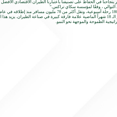
 بنجاحنا في الحفاظ على تصنيفنا باعتبارنا الطيران اﻻقتصادي الأفضل
ى التوالي ، وفقًا لمؤسسة سكاي تراكس.”
اﻻقتصادي الرائد بإضافة 25 طائرة جديدة طراز A320neo على مدار الـ 18 شهراً الماضية علامة فارقة كبيرة