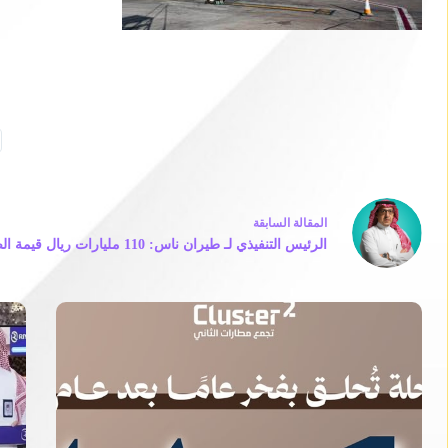
ال
مقالة
السابقة
الرئيس التنفيذي لـ طيران ناس: 110 مليارات ريال قيمة الصفقة مع “إيرباص”