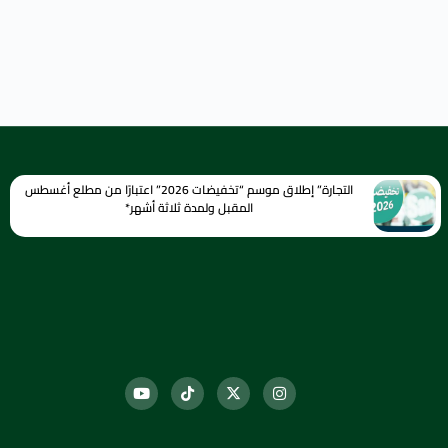
التجارة” إطلاق موسم “تخفيضات 2026” اعتبارًا من مطلع أغسطس
المقبل ولمدة ثلاثة أشهر*