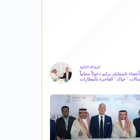
ال
مقالة
التالية
اء ناسمايلز برايم دخولاً مجانياً
الات "حياك" الفاخرة بالمطارات