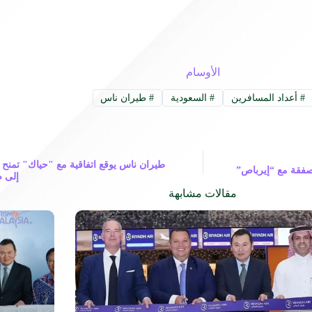
الأوسام
#
أعداد المسافرين
#
السعودية
#
طيران ناس
طيران ناس يوقع اتفاقية مع "حياك" تمنح أعض
إلى ص
مقالات مشابهة