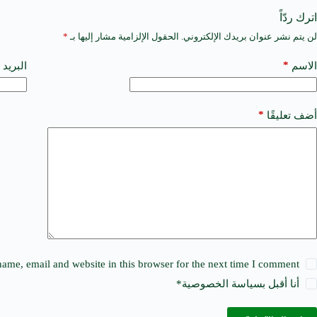
اترك ردّاً
لن يتم نشر عنوان بريدك الإلكتروني.
الحقول الإلزامية مشار إليها بـ
*
A
l
t
*
الاسم
البريد 
e
r
n
a
*
أضف تعليقًا
t
i
v
e
:
ame, email and website in this browser for the next time I comment.
أنا أقبل ب
سياسة الخصوصية
*