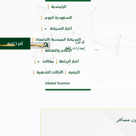
الرئيسية
السعودية اليوم
جائزتي
أخبار السياحة
أوسكار
السياحة الميسرة (الدامجة)
الدخول
آخر الأخبار
SUV المدمجة
سوماتيرام.. تجربة فريدة تجمع بين البح
7 أغسطس 2026
إصدارات المجلة
الإعلام والصحافة
أخبار الرياضة
مقالات
الترفيه
الأكلات الشعبية
Global Tourism