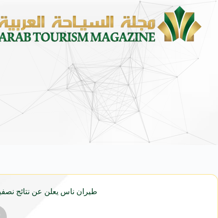
محمد يوسف ناغي للسيارات تطلق هيون
طيران ناس يعلن عن نتائج نصفية قياسية للعام 2024 بنمو 47% في أعداد ا