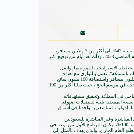
أعلن طيران ناس، الناقل الجوي السعودي والطيران الاقتصادي الرائد في العالم والأول في الشرق الأوسط، عن نمو في أعداد المسافرين بنسبة 47% إلى أكثر من 7 ملايين مسافر،
كما حقق زيادة بنسبة 37% في السعة المقعدية للرحلات الدولية والداخلية، خلال النصف الأول من العام 2024 مقارنة بنفس الفترة من العام الماضي 2023، وذلك بعد أيام من توقيع أكبر
المنتدب لطيران ناس بقوله ” “إن أداءنا القياسي خلال النصف الأول من عام 2024 جاء مدفوعاً بخططنا الاستراتيجية للنمو بينما نواصل
لم بالمملكة”، تعمل بالتوازي مع أهداف
الاستراتيجية الوطنية للطيران المدني لتمكين الناقلات الجوية الوطنية من المساهمة في ربط المملكة مع 250 وجهة دولية واستيعاب 330 مليون مسافر واستضافة 100 مليون سائح
سنوياً بحلول عام 2030، وأهداف برنامج ضيوف الرحمن لتسهيل الوصول إلى الحرمين الشريفين. وشهد النصف الأول من العام مشاركة ناجحة في موسم الحج ، حيث نقلنا أكثر من 100
سياحي في المملكة وتحقيق مستهدفاته
لزيادة في السعة المقعدية تلبية لتفضيلات ضيوفنا
الدولية، قمنا بتعزيز تواجدنا في أسواق
عديد من فرص العمل المباشرة وغير المباشرة للسعوديين
والسعوديات، وفتحنا باب التقديم لدفعة جديدة لبرنامج طياري المستقبل الذي أسهم في توطين وظيفة مساعد الطيار في طيران ناس بنسبة 100%، ليكون البرنامج الأول من نوعه في
ي المستقبل الذي تم من خلاله قبول 22 سعودياً في دفعته الثانية مطلع العام الجاري، والذي يهدف بالمثل إلى