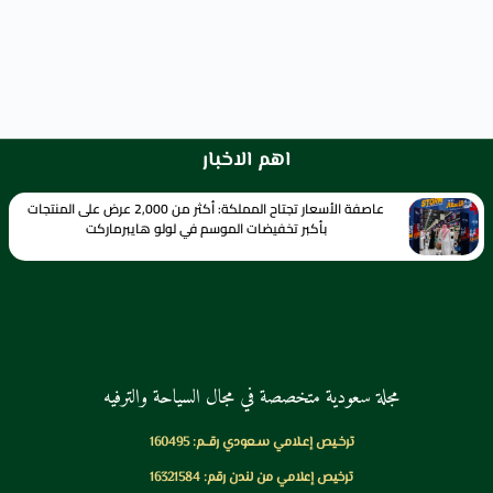
اهم الاخبار
عاصفة الأسعار تجتاح المملكة: أكثر من 2,000 عرض على المنتجات
بأكبر تخفيضات الموسم في لولو هايبرماركت
مجلة سعودية متخصصة في مجال السياحة والترفيه
ترخـيص إعـلامي سـعودي رقــم: 160495
ترخيص إعلامي من لندن رقم: 16321584