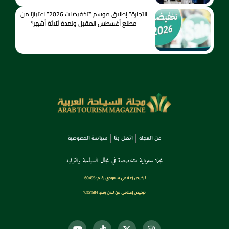
التجارة” إطلاق موسم “تخفيضات 2026” اعتبارًا من
مطلع أغسطس المقبل ولمدة ثلاثة أشهر*
عن المجلة
اتصل بنا
سياسة الخصوصية
مجلة سعودية متخصصة في مجال السياحة والترفيه
ترخـيص إعـلامي سـعودي رقــم: 160495
ترخيص إعلامي من لندن رقم: 16321584