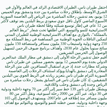
احتفل طيران ناس، الطيران الاقتصادي الرائد في العالم والأول في
الشرق الأوسط، بإطلاق رحلات مباشرة بين جدة ودمشق يوم الخميس
12 يونيو، بعد تدشين رحلاته المباشرة من الرياض إلى العاصمة السورية
الأسبوع الماضي كأول ناقل جوي سعودي يربط البلدين بعد توقف لأكثر
من 12 عام، في إطار توسيع شبكته وفقًا لخطة طيران ناس
الاستراتيجية للنمو والتوسع، التي أطلقها تحت شعار “نربط العالم
بالمملكة”، بالتوازي مع أهداف الاستراتيجية الوطنية للطيران المدني
لتمكين الناقلات الجوية الوطنية من المساهمة في ربط المملكة مع
250 وجهة دولية واستيعاب 330 مليون مسافر واستضافة 150 مليون
سائح سنوياً بحلول عام 2030، وأهداف برنامج ضيوف الرحمن لتسهيل
الوصول إلى الحرمين الشريفين.
أقيم حفل تدشين الرحلة الأولى إلى دمشق في مطار الملك عبدالعزيز
الدولي بجدة يوم الخميس 12 يونيو، بحضور ممثلين عن طيران ناس
وشركة مطارات جدة. إذ جرى استقبال المسافرين على متن الرحلة
المغادرة إلى دمشق بالهدايا.ويؤكد استئناف الرحلات إلى العاصمة
السورية التزام طيران ناس بتعزيز ريادته في الربط الجوي بين البلدين
الشقيقين، إذ كان طيران ناس في السابق يشغل رحلات مباشرة من
الرياض وجدة إلى دمشق وحلب واللاذقية.
ويشغّل طيران ناس 139 خط سير إلى أكثر من 70 وجهة داخلية ودولية
في 30 دولة، عبر أكثر من 2000 رحلة أسبوعية، ونقل أكثر من 80
مليون مسافر منذ إطلاقه في عام2007، ويستهدف الوصول إلى 165
وجهة داخلية ودولية، ضمن خطته للنمو والتوسع، وبالتوائم مع أهداف