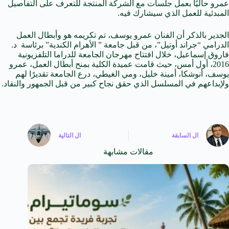
عمرو حاليًا بعمل جلسات مع الشركة المنتجة للتعرف على التفاصيل
المبدئية للعمل الذي سيشارك فيه.
الجدير بالذكر أن الفنان عمرو يوسف، تم تكريمه هو وأبطال العمل
الدرامي “جراند أوتيل”، من قبل جامعة ” الأهرام الكندية” برئاسة د.
فاروق إسماعيل، خلال افتتاح مهرجان الجامعة للدراما التلفزيونية
2016، أول أمس، حيث قامت عميدة الكلية بمنح أبطال العمل، عمرو
يوسف، أنوشكا، أمينة خليل، ومي الغيطي، درع الجامعة تقديرًا لهم
ولإبداعهم في المسلسل الذي حقق نجاح كبير من قبل الجمهور والنقاد.
ال
السابقة
ال
التالية
مقالات مشابهة