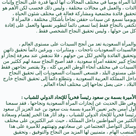
لنا المرأة يوميآ في مختلف المجالات أنها لديها قدرة على النجاح وإثبات
الذات ، والعمل في مجالات مختلفة ، وليس ذلك فحسب لكن الأهم هو
تحقيق فائدة مجتمعية ومشاركة فعالة في مختلف شئون الحياة ،
ويوميآ نسمع عن سيدات حققن نجاحآ بأشكال مختلفة ، فالمرأة لا
تكتفي بالنجاح فقط إنما تسعى دائمآ لتطوير نفسها والعمل على إفادة
كل من حولها ، وليس تحقيق النجاح الشخصي فقط .
والمرأة السعودية تعد من أنجح السيدات على مستوى العالم ،
فالسيدات السعوديات ناجحات ، ومثابرات ، ويرغبن دائمآ تحقيق ذاتهن
وتحقيق الفائدة والخير لكل من حولهم ، فلا نندهش عند معرفة إنجاز أو
نجاح كبير تحققه امرأة سعودية ، فقد أصبح النجاح سمة لهم ككثير من
السيدات في مختلف أنحاء الوطن العربي كله ، ولا يقتصر نجاحهن فقط
على مستوى البلد ، فتسعى السيدات السعوديات إلى تحقيق النجاح
داخل المملكة العربية السعودية ، وتتطلع دائمآ إلى تحقيق النجاح خارج
البلاد ، حتى يصل نجاحها إلى مختلف أنحاء العالم .
الأميرة
بسمة بن سعود
رئيسآ فخريآ للإتحاد الدولي للشباب :
وفي ظل الحديث عن إنجازات المرأة السعودية ونجاحها ، فقد سمعنا
أول أمس بخبر تعيين الأميرة بسمة بنت سعود بن عبد العزيز آل سعود
رئيسآ فخريآ للإتحاد الدولي للشباب ، وقد أثار هذا الخبر إهتمام وسعادة
الكثير من المواطنين داخل المملكة ، حيث عبر الكثيرين على مختلف
وسائل التواصل الغجتماعي عن سعادتهم وتهنئتهم للأميرة على هذا
المنصب الهام ، متمنيين لها المزيد من النجاح والتوفيق ، وتحقيق