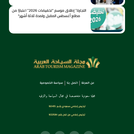
التجارة” إطلاق موسم “تخفيضات 2026” اعتبارًا من
مطلع أغسطس المقبل ولمدة ثلاثة أشهر*
عن المجلة
اتصل بنا
سياسة الخصوصية
مجلة سعودية متخصصة في مجال السياحة والترفيه
ترخـيص إعـلامي سـعودي رقــم: 160495
ترخيص إعلامي من لندن رقم: 16321584