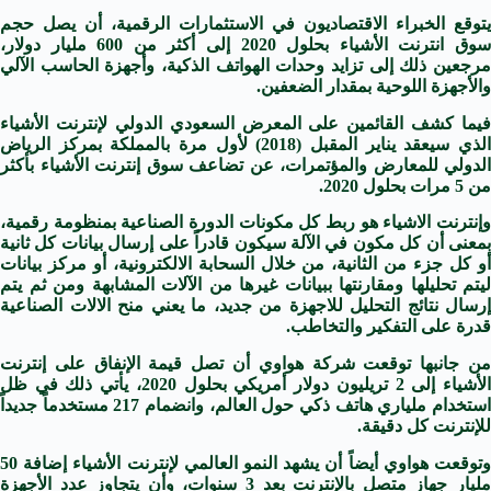
يتوقع الخبراء الاقتصاديون في الاستثمارات الرقمية، أن يصل حجم
سوق انترنت الأشياء بحلول 2020 إلى أكثر من 600 مليار دولار،
مرجعين ذلك إلى تزايد وحدات الهواتف الذكية، وأجهزة الحاسب الآلي
والأجهزة اللوحية بمقدار الضعفين.
فيما كشف القائمين على المعرض السعودي الدولي لإنترنت الأشياء
الذي سيعقد يناير المقبل (2018) لأول مرة بالمملكة بمركز الرياض
الدولي للمعارض والمؤتمرات، عن تضاعف سوق إنترنت الأشياء بأكثر
من 5 مرات بحلول 2020.
وإنترنت الاشياء هو ربط كل مكونات الدورة الصناعية بمنظومة رقمية،
بمعنى أن كل مكون في الآلة سيكون قادراً على إرسال بيانات كل ثانية
أو كل جزء من الثانية، من خلال السحابة الالكترونية، أو مركز بيانات
ليتم تحليلها ومقارنتها ببيانات غيرها من الآلات المشابهة ومن ثم يتم
إرسال نتائج التحليل للاجهزة من جديد، ما يعني منح الالات الصناعية
قدرة على التفكير والتخاطب.
من جانبها توقعت شركة هواوي أن تصل قيمة الإنفاق على إنترنت
الأشياء إلى 2 تريليون دولار أمريكي بحلول 2020، يأتي ذلك في ظل
استخدام ملياري هاتف ذكي حول العالم، وانضمام 217 مستخدماً جديداً
للإنترنت كل دقيقة.
وتوقعت هواوي أيضاً أن يشهد النمو العالمي لإنترنت الأشياء إضافة 50
مليار جهاز متصل بالإنترنت بعد 3 سنوات، وأن يتجاوز عدد الأجهزة