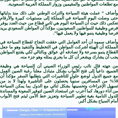
مع تطلعات المواطنين والمقيمين وزوار المملكة العربية السعودية.
وأضاف ” عملت هيئة السياحة والتراث الوطني على ذلك منذ بداياتها
حتى وصلت اليوم السياحة في المملكة إلى مستويات كبيرة والأرقام
تعكس ذلك حيث أن السياحة اليوم هي ثاني قطاع من حيث العدد يوفر
فرص وظيفية للمواطنين السعوديين، مؤكداً أن المواطن السعودي يريد
فرصاً وظيفية ينمو فيها ولا يعمل فيها”.
وأضاف سموه أن أحد العوامل التي حققت النجاح لقطاع السياحة في
المملكة أن الهيئة أشركت المواطن في التخطيط والتنفيذ وهو ما جعل
القطاع ينمو بسرعة ولا تصادفه أي عوائق وبالتالي لكي يقتنع المواطن
يجب أن يشارك ويشعر أن كل ما يجري يمثله وهو جزء منه.
من جهته قال نائب رئيس الوزراء الصيني أن السياحة هي وظيفة
الجميع، داعياً إلى فتح الأبواب بشكل متبادل معلناً رغبة الصين العمل
مع جميع الدول لوضع حلول للتأشيرات التي يتطلبها السفر مؤكداً أن
58% من المسافرين سنوياً يحصلون على التأشيرة ولهذا لا بد من
تسهيل الإجراءات وتحسينها بشكل ثنائي مع الدول بما يمكن السياحة
من أداء دورها، كما أعرب عن استعداد الصين لتوفير المعونة والمساندة
للدول النامية بغية تطوير السياحة وتعزيز خط الأمن ليتم فتح الأبواب
أمام السياح بشكل أكبر.