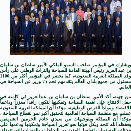
ويشارك في المؤتمر صاحب السمو الملكي الأمير سلطان بن سلمان
بن عبد العزيز رئيس الهيئة العامة للسياحة والتراث الوطني على رأس
وفد المملكة العربية السعودية، كما يحضر في المؤتمر أكثر من 1100
مسئول من جميع بلدان العالم يتقدمهم نحم 75 وزير عن السياحة في
العالم.
من جهته، أكد الأمير سلطان بن سلمان بن عبدالعزيز في كلمته في
حفل الافتتاح على أهمية السياحة وتمكينها لتكون رافداً معززاً وداعماً
للاقتصاد ومولداً للفرص الوظيفية، مؤكداً أن المملكة العربية السعودية
عملت مع منظمة السياحة العالمية لتحقيق أكبر نمو لقطاع السياحة ،
مؤكداً أن المملكة وبتوجيهات من سيدي خادم الحرمين الشريفين
يحفظه الله تتجه وبكل قوتها نحو تعزيز السياحة وتمكينها ودعمها على
مختلف المستويات لتواصل المزيد من النجاحات والقفزات التي تتوزاى