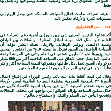
– المواطن السعودي يريد فرصاً وظيفية مناسبة وينمو فيها ولا يعمل بها
فقط.
– هيئة السياحة نظمت قطاع السياحة بالمملكة حتى وصل اليوم إلى
مستويات كبيرة والأرقام تعكس ذلك
جدة – منى الجعفراوي
أكد فخامة الرئيس الصيني شي جين بنيغ إلى أهمية دعم السياحة في
العالم لأنها تمثل قناة مهمة لتبادل المعارف والثقافات بين البلدان
وتنمية الاقتصاد وتوفير الوظائف والارتقاء بحياة البشر مؤكداً أن
السياحة الوافدة إلى الصين تشكل ما نسبته 10% من الاقتصاد المحلي
حيث يزورها نحو 95 مليون شخص في العام وتأتي في المرتبة الرابعة
عالمياً، كما يصل حجم الانفاق على السياحة الداخلية أكثر من 600 مليار
دولار وأن الصين تعمل بكل طاقتها ومقدراتها لتنمية السياحة أكثر وأكثر
نظراً لقوتها في توفير الفرص الوظيفية الحقيقية للمواطنين.
وقال في كلمة ألقاها نيابة عنه نائب رئيس الوزراء في افتتاح اعمال
الدورة ٢٢ للجمعية العمومية لمنظمة السياحة العالمية أمس الأربعاء
في مدينة شنغدو الصينية، ” إن خير وسيلة لتنمية الاقتصاد تكون من
خلال تمكين السياحة وإزالة العوائق التي تواجهها في مختلف المجالات
وتشجيع الناس على السفر والتنقل والاستمتاع بالعالم”.