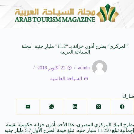
عابرة للأجيال
شركة توزيع وتسويق السيارات المحدودة تسلّط الضوء على سيارة AL V7
8 أغسطس 2026
“المركزي” يطرح أذون خزانة بـ “11.2” مليار جنيه | مجلة
السياحة العربية
admin
22 أكتوبر 2016
السياحة العالمية
شارك
يطرح
البنك
المركزي
المصري
، غدًا الأحد، أذون خزانة حكومية بقيمة
إجمالية تبلغ 11.250 مليار
جنيه
، تبلغ قيمة الطرح الأول 5.7 مليار
جنيه