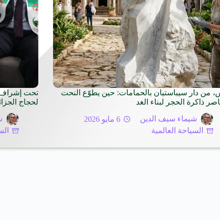
، من دار سيباستيان بالحمامات: حين يطوّع النحت
تحت إشراف و
اصر ذاكرة الحجر لبناء الغد
لحجاج الجزائ
شيماء سيف الدين
6 مايو 2026
ش
السياحة العالمية
الس