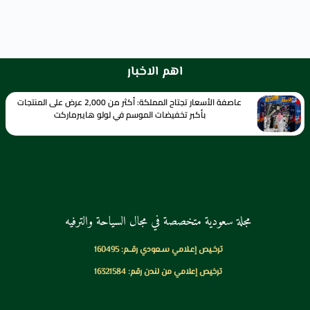
اهم الاخبار
عاصفة الأسعار تجتاح المملكة: أكثر من 2,000 عرض على المنتجات
بأكبر تخفيضات الموسم في لولو هايبرماركت
مجلة سعودية متخصصة في مجال السياحة والترفيه
ترخـيص إعـلامي سـعودي رقــم: 160495
ترخيص إعلامي من لندن رقم: 16321584