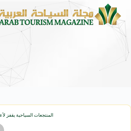
المنتجعات السياحية يقفز لأعلى مستوياته منذ سبتمبر 014