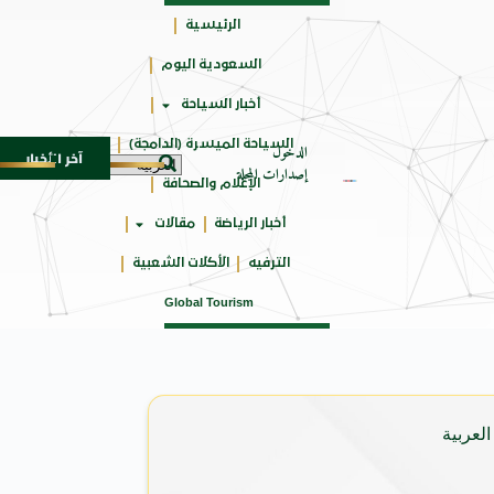
الرئيسية
السعودية اليوم
حائزة
أخبار السياحة
على
السياحة الميسرة (الدامجة)
الدخول
آخر الأخبار
اعر عبدالواحد بجمهورهً
زايتشيكوف يستقبل وفد الطلاب ا
6 أغسطس 2026
إصدارات المجلة
الإعلام والصحافة
أخبار الرياضة
مقالات
الترفيه
الأكلات الشعبية
Global Tourism