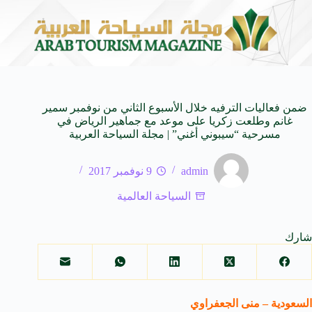
 المدمجة
مهرجان صيف بريدة يستقطب أكثر من 4 آلاف زائر يوميا ويوفر 500 فرص
7 أغسطس 2026
ضمن فعاليات الترفيه خلال الأسبوع الثاني من نوفمبر سمير
غانم وطلعت زكريا على موعد مع جماهير الرياض في
مسرحية “سيبوني أغني” | مجلة السياحة العربية
admin
9 نوفمبر 2017
السياحة العالمية
شارك
السعودية – منى الجعفراوي