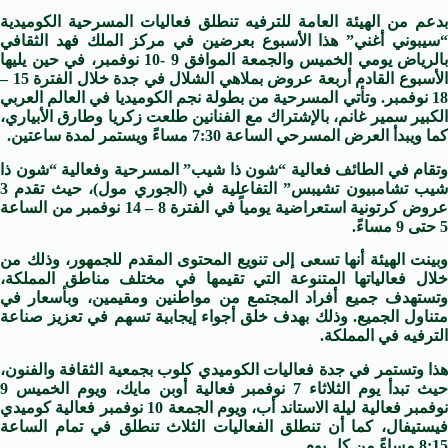
بدعم من الهيئة العامة للترفيه تنطلق فعاليات المسرحية الكوميدية
“سيبوني أغني” هذا الأسبوع بعرضين في مركز الملك فهد الثقافي
بالرياض يومي الخميس والجمعة الموافق 9 -10 نوفمبر، في حين يليها
الأسبوع القادم أربعة عروض بملاهي الشلال في جدة خلال الفترة 15 –
18 نوفمبر. وتأتي المسرحية من بطولة نجم الكوميديا في العالم العربي
الكبير سمير غانم، بالإشتراك مع الفنانين طلعت زكريا وطارق الأبياري،
كما ويبدأ العرض المسرحي الساعة 7:30 مساءً ويستمر لمدة ساعتين.
وتقام في الطائف فعالية “شون ذا شيب” المسرحية وفعالية “شون ذا
شيب تشامبيون تشيبس” التفاعلية في (الجوري مول)، حيث تقدم 3
عروض كرتونية استعراضية يومياً في الفترة 8 – 14 نوفمبر من الساعة
5 حتى 9 مساءً.
وبينت الهيئة أنها تسعى إلى تنويع المحتوى المقدم للجمهور، وذلك من
خلال فعالياتها المتنوعة التي تقيمها في مختلف مناطق المملكة،
وتستهدف جميع أفراد المجتمع من مواطنين ومقيمين، وبأسعار في
متناول الجميع. وذلك بهدف خلق أجواء إيجابية تسهم في تعزيز صناعة
الترفيه في المملكة.
هذا وتستمر في جدة فعاليات الكوميدي كلوب بجمعية الثقافة والفنون،
حيث تبدأ يوم الثلاثاء 7 نوفمبر فعالية أوبن مايك، ويوم الخميس 9
نوفمبر فعالية ليلة الاستاند أب، ويوم الجمعة 10 نوفمبر فعالية كوميدي
فيستيفال، كما أن تنطلق الفعاليات الثلاث تنطلق في تمام الساعة
8:15 مساءً من كل يوم.