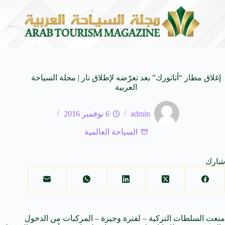
ام العالمية
وزير الثقافة السعودي: استضافة المملكة لم
8 أغسطس 2026
إغلاق مطار “أتاتورك” بعد تعرّضه لإطلاق نار | مجلة السياحة
العربية
admin
6 نوفمبر 2016
السياحة العالمية
شارك
منعت
السلطات
التركية – لفترة وجيزة – المركبات من الدخول