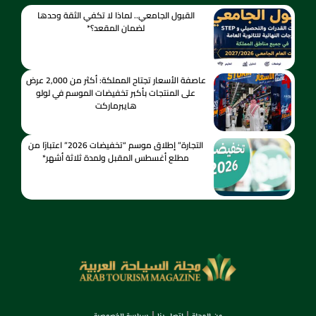
القبول الجامعي.. لماذا لا تكفي الثقة وحدها
لضمان المقعد؟*
عاصفة الأسعار تجتاح المملكة: أكثر من 2,000 عرض
على المنتجات بأكبر تخفيضات الموسم في لولو
هايبرماركت
التجارة” إطلاق موسم “تخفيضات 2026” اعتبارًا من
مطلع أغسطس المقبل ولمدة ثلاثة أشهر*