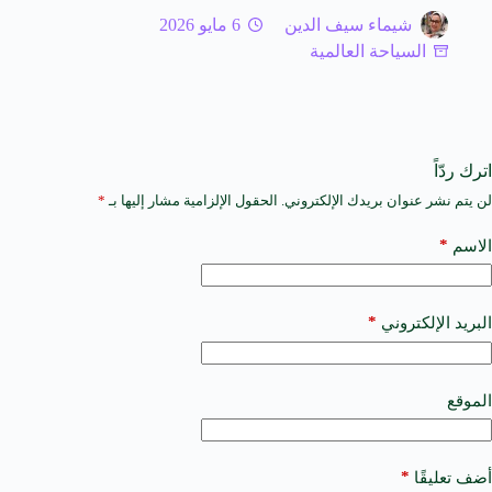
شيماء سيف الدين
6 مايو 2026
السياحة العالمية
اترك ردّاً
لن يتم نشر عنوان بريدك الإلكتروني.
الحقول الإلزامية مشار إليها بـ
*
A
l
t
*
الاسم
e
r
n
a
*
البريد الإلكتروني
t
i
v
e
الموقع
:
*
أضف تعليقًا