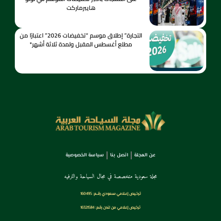
هايبرماركت
التجارة” إطلاق موسم “تخفيضات 2026” اعتبارًا من
مطلع أغسطس المقبل ولمدة ثلاثة أشهر*
عن المجلة
اتصل بنا
سياسة الخصوصية
مجلة سعودية متخصصة في مجال السياحة والترفيه
ترخـيص إعـلامي سـعودي رقــم: 160495
ترخيص إعلامي من لندن رقم: 16321584