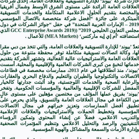
حازت شركة ’بيوند‘ للإدارة التسويقية والعلاقات العامة، إحدى شركات
العلاقات العامة الرائدة على مستوى الشرق الأوسط وشمال أفريقيا
والمختصة بتقديم الحلول الاعلامية المتكاملة والخدمات التسويقية
المبتكرة، على جائزة “أفضل شركة متخصصة بالاتصال المؤسسي
2019 – الإمارات العربية المتحدة” في حفل “جوائز الشركات في دول
مجلس التعاون الخليجي 2019” ((GCC Enterprise Awards 2019 الذي
استضافته ’أم إي إيه ماركتس‘ (MEA Markets) للأعمال .
تعدّ ’بيوند‘ للإدارة التسويقية والعلاقات العامة، والتي تتخذ من دبي مقرا
لها، وكالة اتصالات تسويقية متكاملة توفر محفظة متنوعة من حلول
العلاقات العامة والاستراتيجيات عالية الفعالية، وتشتهر الشركة بتقديم
خدماتها لنخبةٍ من كبرى الشركات العالمية والإقليمية والمحلية. أسست
’بيوند‘، منذ انطلاقتها في عام 2013، ممارسات مخصصة في قطاعات
الاتصالات والتكنولوجيا والطيران والتعليم والدفاع البحري والعقارات
والرعاية الصحية والخدمات اللوجستية، وقد أثبتت جدارتها كالخيار
المفضل للشركات الإقليمية والعالمية والمؤسسات الحكومية. وتفخر
’بيوند‘ بفريق عملها المؤلف من مختصين مؤهلين على مستوى عالٍ
من الكفاءة في مجال العلاقات العامة والتسويق، والذي يحرص على
تطبيق أفضل الممارسات، وتعزيز خبراتهم في مجال الاتصالات
المؤسسية وتخطيط الحملات والاستراتيجيات والعلاقات الإعلامية
والتدريب الاعلامي، فضلاً عن إنشاء المحتوى وتمكين الرؤساء
التنفيذيين والرصد والتحليل الاعلامي وتنظيم المؤتمرات الصحفية
وإدارة الأزمات والسمعة والمشاكل والهوية المؤسسية.