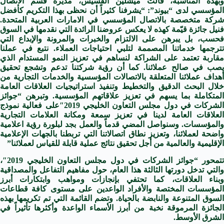
وبهذه المناسبة، قالت ميشلين القسيس، مديرة قسم الاتصال
المؤسسي لدى “بيوند”: “يشرفنا كثيراً أن نحظى بهذا التكريم كأفضل
شركة متخصصة بالاتصال المؤسسي في الامارات العربية المتحدة.
فنيل جائزة قيّمة كهذه لا يعكس عروضنا الرائدة التي نقدمها في السوق
فحسب، بل يبرهن على الالتزام والخبرات والمرونة والإبداع التي
تترجمها خدماتنا المصممة لتلبي احتياجات العملاء. نتبع في عملنا
مقاربة تعتمد على الشراكة لنساهم في تعزيز النمو المستدام الذي
يصب في صالح عملائنا. كما أن رؤية شركتنا تدعم وتشجع تحقيق
أهداف عملائنا المتعلقة بالاتصالات المؤسسية والخدمات التجارية من
خلال البحث الدقيق والتخطيط وتنفيذ استراتيجيات العلاقات العامة
المتكاملة بما يسهم في تعزيز علاقاتهم المؤسسية. وتبرهن “جوائز
الشركات في دول مجلس التعاون الخليجي 2019″على فعالية نموذج
العلاقات العامة لدينا في تعزيز سمعة ومكانة العلامات التجارية
والمؤسسات. وسنواصل المضي قدماً والعمل بجد لبلورة رؤية اعلامية
واضحة لعملائنا، وتعزيز نطاق اتصالاتنا التي تربطنا بالجهات الإعلامية
الإقليمية والعالمية من أجل تحقيق نتائج عملية قابلة للقياس لعملائنا”
تتمحور “جوائز الشركات في دول مجلس التعاون الخليجي 2019″،
والتي تدخل دورتها الثالثة هذا العام، حول مفاهيم التفاعل والمصداقية
وبناء العلاقات، كما تحتفي بإنجازات ومواهب وابتكارات أبرز
المؤسسات المختصة والأفراد الواعدين على مستوى كافة قطاعات
السوق المتنوعة والنابضة بالحياة. وتضم القائمة التي تم تكريمها بهذه
الجائزة المرموقة نخبة من أبرز الأسماء الواعدة وأكثرها تأثيراً في
الشرق الأوسط.