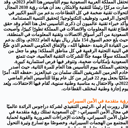
تحتفل المملكة العربية السعودية بيوم التأسيس هذا العام 2023م، وقد
صارت مركزًا رئيسًا للتقنية والابتكار، بعد أن هيأت رؤية 2030 المجال
لتحولات تقنية ضخمة في كل القطاعات، بدعم من النمو الكبير في
التحول الرقمي، وتوظيف التكنولوجيا؛ لتحقيق التنمية المستدامة.
وأكد خبراء تقنية عالميون أن ذكرى التأسيس تحل هذا العام وقد حقق
قطاع تقنية المعلومات والاتصالات في المملكة تطورًا كبيرًا، وأصبحت
السعودية من أكبر أسواق الاتصالات وتقنية المعلومات في المنطقة،
حيث بلغ حجم السوق 154 مليار ريال بنهاية العام 2022م، وذلك بدعم
من القيادة الرشيدة -حفظها الله-، والإنفاق الحكومي الضخم الذي ضُخّ
في البنية التحتية الرقمية في كل مناطق المملكة؛ وهو ما جعل من
المملكة سوقًا مهمة جدًّا للشركات التقنية العالمية، حيث تتمتع
السعودية بإمكانيات ضخمة، وتتوفر فيها فرص استثمارية كبيرة.
وتحتفي المملكة بيوم التأسيس هذا العام للمرة الثانية، حيث أصدر
خادم الحرمين الشريفين الملك سلمان بن عبدالعزيز -حفظه الله- أمرًا
ملكيًا بجعل يوم 22 فبراير من كل عام يومًا للتأسيس العام الماضي
2022م، والاحتفال به مناسبة وطنية سنوية، تُقام فيها الاحتفالات، ويُعد
يوم إجازة وطنية لمختلف القطاعات.
رؤية متقدمة في الأمن السيبراني
قال روبرت إم لي -الرئيس التنفيذي لشركة دراجوس الرائدة عالميًا
في مجال الأمن السيبراني-: “إن السعودية تمتلك رؤية متقدمة في
حلول الأمن السيبراني، واتخذت الإجراءات الضرورية والقوية لحماية
المجتمع من الهجمات السيبرانية، وخصوصًا مع تسارع وتيرة التحول