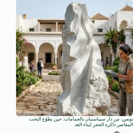
تونس، من دار سيباستيان بالحمامات: حين يطوّع النحت
المعاصر ذاكرة الحجر لبناء الغد