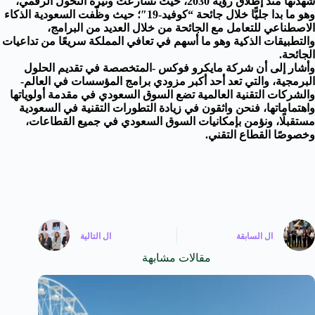
شهدتها منذ إطلاق رؤية 2030، حيث تسارعت وتيرة التحول الرقمي،
وهو ما بدا جليًّا خلال جائحة “كوفيد-19″؛ حيث وظّفت السعودية الذكاء
الاصطناعي للتعامل مع الجائحة من خلال العديد من البرامج،
والتطبيقات الذكية وهو ما أسهم في تعافي المملكة سريعًا من تداعيات
الجائحة.
وأشار إلى أن شركة مايكرو فوكس -المتخصصة في تقديم الحلول
البرمجية، والتي تعد أحد أكبر مزودي برامج المؤسسات في العالم-
والشركات التقنية العالمية تضع السوق السعودي في مقدمة أولوياتها
واهتماماتها، فنحن واثقون في زيادة التطورات التقنية في السعودية
مستقبلًا، ونؤمن بإمكانيات السوق السعودي في جميع القطاعات،
وخصوصًا القطاع التقني.
ال
السابقة
ال
التالية
مقالات مشابهة