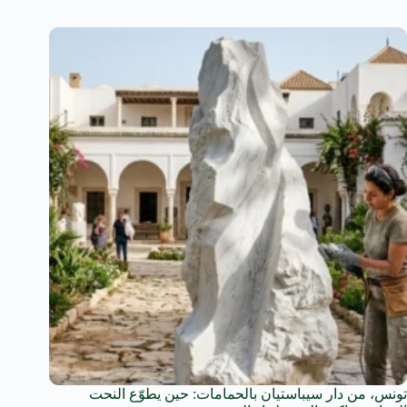
تونس، من دار سيباستيان بالحمامات: حين يطوّع النحت