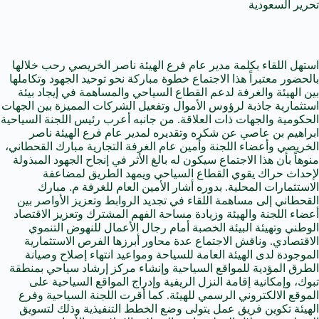
تحرير السعودية
استهل اللقاء بكلمة مدير عام فرع الهيئة ناصر الخريصي رحب خلالها
بالحضور معتبراً هذا الاجتماع خطوة مباركة نحو توحيد الجهود وتكاملها
بين الهيئة والغرفة لدعم القطاع السياحي والمساهمة في إيجاد بيئة
استثمارية جاذبة لرؤوس الأموال وتفعيل الشركات المميزة بين الجهات
الحكومية والجهات ذات العلاقة. من جانبه أعرب رئيس اللجنة السياحية
ابراهيم بن عاصي عن شكره وتقديره لمدير عام فرع الهيئة ناصر
الخريصي وأعضاء اللجنة وأمين عام الغرفة التجارية مبارك القحطاني،
منوهاً بأن هذا الاجتماع سيكون له بالغ الأثر في إنجاح الجهود المبذولة
لإحداث حراك يقوي القطاع السياحي ويمهد الطريق لمضاعفة
الاستثمارات المحلية. بدوره أشار الأمين العام للغرفة م. مبارك
القحطاني إلى مساهمة اللقاء في تجديد الروابط وتعزيز الأواصر بين
أعضاء اللجنة والهيئة وزيادة مساحة الفهم المشترك وتعزيز الاقتصاد
الوطني وتهيئة البيئة الخصبة أمام رجال الأعمال للنهوض التنموي
الاقتصادي. وناقش الاجتماع عدة محاور أبرزها الفرص الاستثمارية
الموجودة لدى الهيئة العامة للسياحة ومواعيد انتهاء إصلاح وصيانة
الطرق المؤدية للمواقع السياحية وإنشاء مركز إرشاد سياحي بمنطقة
تبوك، وإمكانية إقامة النزل الريفية وإدراج المواقع السياحية على
الموقع الالكتروني الرسمي للهيئة. كما أقرت اللجنة السياحية وفرع
الهيئة تكوين فريق عمل يتولى وضع الخطط التنفيذية وذلك لتسويق