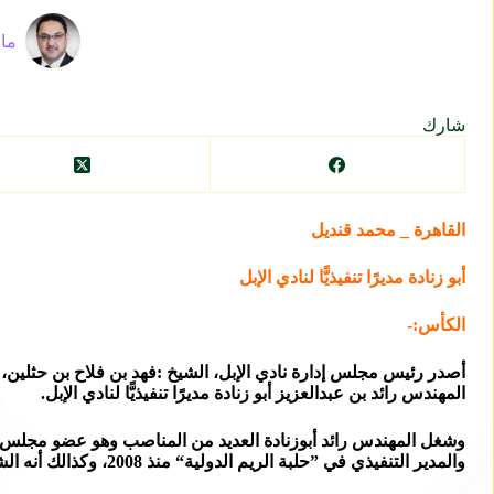
ماز
شارك
القاهرة _ محمد قنديل
أبو زنادة مديرًا تنفيذيًّا لنادي الإبل
الكأس:-
أصدر رئيس مجلس إدارة نادي الإبل، الشيخ :فهد بن فلاح بن حثلين، ا
المهندس رائد بن عبدالعزيز أبو زنادة مديرًا تنفيذيًّا لنادي الإبل.
وشغل المهندس رائد أبوزنادة العديد من المناصب
والمدير التنفيذي في ”حلبة الريم الدولية“ منذ 2008، وكذالك أنه الشريك المؤسس للحلبة، وعضو مجلس إدارة ”محمية الإمام سعود بن عبد العزيز الملكية“ منذ 2019،”.