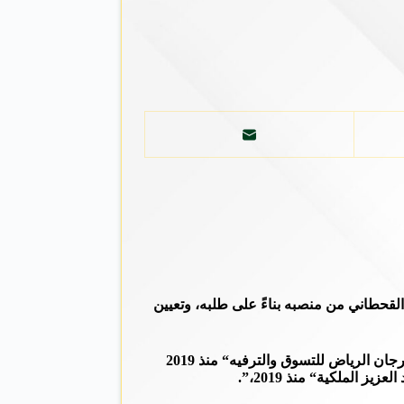
القحطاني من منصبه بناءً على طلبه، وتعيين
وهو عضو مجلس إدارة ”مجموعة الحكير“ منذ 19 أبريل2021، والرئيس التنفيذي في ”مهرجان الرياض للتسوق والترفيه“ منذ 2019