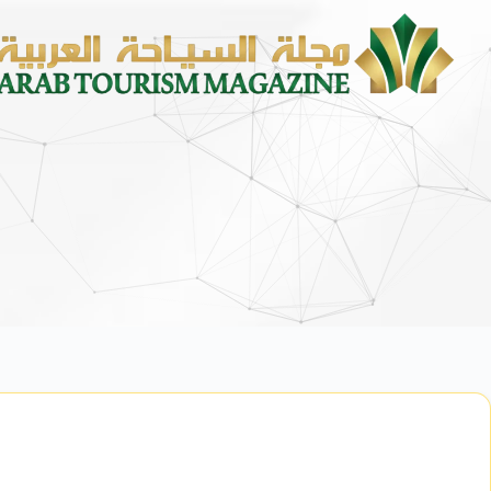
محمد يوسف ناغي للسيارات تطلق هيونداي ف