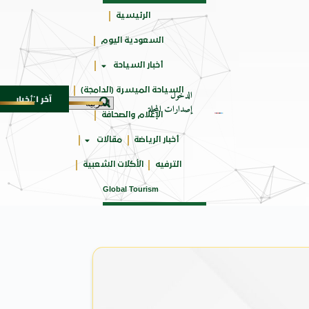
الرئيسية
السعودية اليوم
جائزتي
أخبار السياحة
أوسكار
السياحة الميسرة (الدامجة)
الدخول
آخر الأخبار
لمدمجة
مهرجان صيف بريدة يستقطب أكثر من 4 آلاف زائر يوميا ويوفر 500 فرصة وظ
7 أغسطس 2026
إصدارات المجلة
الإعلام والصحافة
أخبار الرياضة
مقالات
الترفيه
الأكلات الشعبية
Global Tourism