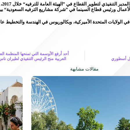
شغل 
مال ورئيس قطاع السينما في ”شركة مشاريع الترفيه السعودية“ بين 2018 و019
متحدة الأميركية، وبكالوريوس في الهندسة والتخطيط عام 2002 من ”جامعة الملك سعود
أحد أرفع الأوسمة التي تمنحها المنظمة العر
حفل أسطوري
العربية منح الرئيس التنفيذي لطيران ناس 
مقالات مشابهة