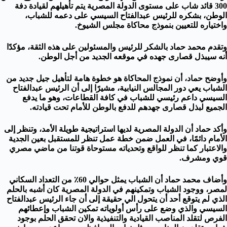
300 قائد شاب على مستوى الدولة المصرية يتم تأهيلهم لقيادة دفة
الوطن، بشكره للرئيس عبدالفتاح السيسي على دعمه للشباب،
واختياره للتعيين بنموذج محاكاة مجلس الشيوخ.
وتقدم محمد حماد بالشكر للرئيس والمسئولين على هذه الثقة، مؤكدًا
أنه سيبذل قصارى جهده في موقعه الجديد من أجل الوطن.
وأوضح حماد، أن نموذج المحاكاة هو خطوة هامة لتأهيل جيل جديد من
الشباب يعي دور المجالس النيابية، مشيرًا إلى أن الرئيس عبدالفتاح
السيسي داعم رئيسي للشباب في كافة القطاعات، وهو ما يدفع
الجميع لبذل قصارى جهدهم للدفع بالوطن للأمام تحت قيادته.
وأكد حماد أن الدولة المصرية لديها استراتيجية طويلة الأمد، وتنظر إلى
الأمام دائمًا، في العمل ضمن خطة عمل تنظر للمستقبل بعين الجدية
والاعتبار كما تنظر للواقع وتحدياته مستوحاة قوتنا من ماضي مصري
قوي ومشرف.
وأضاف محمد حماد أن الشباب يمثل حوالي 60٪؜ من التعداد السكاني
لمصر، ووجود الشباب وتمكينهم في الدولة المصرية كان أشبه بالحلم
الذي لم يتوقع أحد أن يتحول الي حقيقة إلى أن جاء الرئيس عبدالفتاح
السيسي والذي وضع على رأس أولوياته تمكين الشباب وإعطائهم
الفرص لتقلد المناصب القيادية والتنفيذية والان تحقق الحلم بوجود