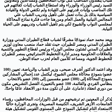
شباب يتقلدون المناصب مثل نواب المحافظين ومساعدين ومعاونين
للسيد رئيس الوزراء والوزراء وقد استطاع الشباب إثبات كفائتهم في
تلك المناصب وإثبات قدرتهم على القيادة ولم تكتفي الدولة والقيادة
السياسية بذلك بل بدأت تعمل على تأهيل وتدريب الشباب علي
المجالس النيابية والعمل العام ومن هنا جاءت فكرة نماذج المحاكاة
لمجلسي النواب والشيوخ لكي يتم تأهيل الشباب وتدريبهم على الحياة
النيابة.
ويعد محمد حماد نموذجًا مشرفًا لشباب قطاع الطيران المدني ووزارة
الطيران المدني ومصر للطيران، حيث تقلد حماد منصب معاون لوزير
الطيران المدني لشئون مجلس الوزراء ورئيس لقطاع التطوير والتنمية
والعلاقات الحكومية ومدير ادارة التخطيط الاستراتيجي بمصر للطيران
للخطوط الجوية، ومساعد للأمين العام لحزب حماة الوطن.
وقد اعتمد الدكتور أشرف صبحى، وزير الشباب والرياضة، تعيين (100
عضو) بنموذج محاكاة مجلس الشيوخ، ليكتمل عدد إجمالي المشاركين
بنموذج المحاكاة إلى (300) عضو مقسمين إلى (200 عضو بالانتخاب
بنظامي الفردي والقائمة، 100 عضو بالتعيين)، الفصل التشريعي مكون
من دوري انعقاد (عامان)، على أن تكون مدة دور الانعقاد عامًا واحدًا.
يُذكر أن المعينين تم ترشيحهم من قبل (الوزارات، المحافظين، رؤساء
الجامعات، الأزهر الشريف، الكنيسة المصرية)، وتجرى الوزارة حاليّا
الاستعداد التام لتشكيل النموذج على المستوى القومى لتشكيل هيئة