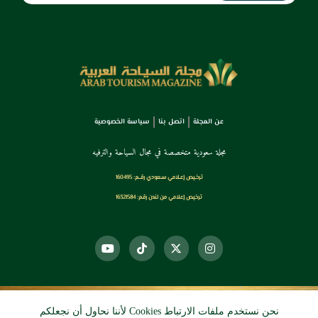
عن المجلة
اتصل بنا
سياسة الخصوصية
مجلة سعودية متخصصة في مجال السياحة والترفيه
ترخـيص إعـلامي سـعودي رقــم: 160495
ترخيص إعلامي من لندن رقم: 16321584
نحن نستخدم ملفات الارتباط Cookies لأننا نحاول أن نجعلكم