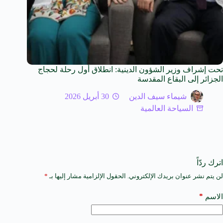
تحت إشراف وزير الشؤون الدينية: انطلاق أول رحلة لحجاج
الجزائر إلى البقاع المقدسة
شيماء سيف الدين
30 أبريل 2026
السياحة العالمية
اترك ردّاً
لن يتم نشر عنوان بريدك الإلكتروني.
الحقول الإلزامية مشار إليها بـ
*
A
l
t
*
الاسم
e
r
n