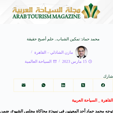
المنظمة العربية للسياحة تدعو لتخصيص خط هاتفي موحد 126 لتلقى بلاغات السائحين عند تعرضهم لأي مشاكل أثناء رحلاتهم السياحية بكافه الدول العربية
محمد حماد: تمكين الشباب.. حلم أصبح حقيقة
مازن الشاذلي – القاهرة
15 مارس 2023
السياحة العالمية
شارك
القاهرة _ السياحة العربية
توجه محمد حماد أحد المعينين في نموذج محاكاة مجلس الشيوخ، ضمن