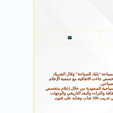
لسياحة “بابك للسياحة” وقال الشريك
صص جاءت الاتفاقية مع جمعية الإعلام
لسياحي.
لديها رؤية واضحة لتسويق المنتجات السياحية السعودية من خلال إعلام متخصص
قافة والتراث والبعد التاريخي والوجهات
السياحية ومكتسبات الوطن الممتده من الصحراء الى الجبال والبحار والجزر والطبيعة الجاذبة وفي عرض حديثه وضح آل دغيم الى البدء في تدريب 100 شاب وشابه على فنون