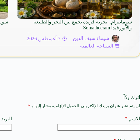
سوماتيرام.. تجربة فريدة تجمع بين البحر والطبيعة
سويسرا 2026 – الوجهة النا
والآيورفيدا Somatheeram
شيماء سيف الدين
7 أغسطس 2026
السياحة العالمية
اترك ردّاً
لن يتم نشر عنوان بريدك الإلكتروني.
الحقول الإلزامية مشار إليها بـ
*
A
l
t
*
الاسم
البريد 
e
r
n