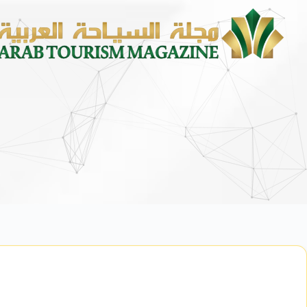
محمد يوسف ناغي للسيارات تطلق هيونداي في