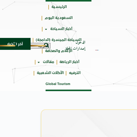
الرئيسية
السعودية اليوم
جائزتي
أخبار السياحة
أوسكار
السياحة الميسرة (الدامجة)
الدخول
آخر الأخبار
مدمجة
مهرجان صيف بريدة يستقطب أكثر من 4 آلاف زائر يوميا ويوفر 500 فرصة وظيف
7 أغسطس 2026
إصدارات المجلة
الإعلام والصحافة
أخبار الرياضة
مقالات
الترفيه
الأكلات الشعبية
Global Tourism