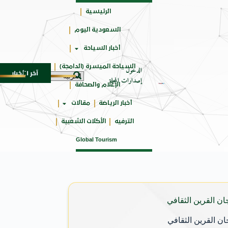
الرئيسية
السعودية اليوم
جائزتي
أخبار السياحة
أوسكار
السياحة الميسرة (الدامجة)
الدخول
آخر الأخبار
لمدمجة
مهرجان صيف بريدة يستقطب أكثر من 4 آلاف زائر يوميا ويوفر 500 فرصة وظ
7 أغسطس 2026
إصدارات المجلة
الإعلام والصحافة
أخبار الرياضة
مقالات
الترفيه
الأكلات الشعبية
Global Tourism