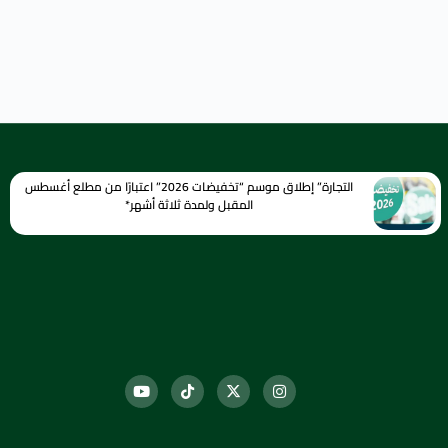
التجارة” إطلاق موسم “تخفيضات 2026” اعتبارًا من مطلع أغسطس
المقبل ولمدة ثلاثة أشهر*