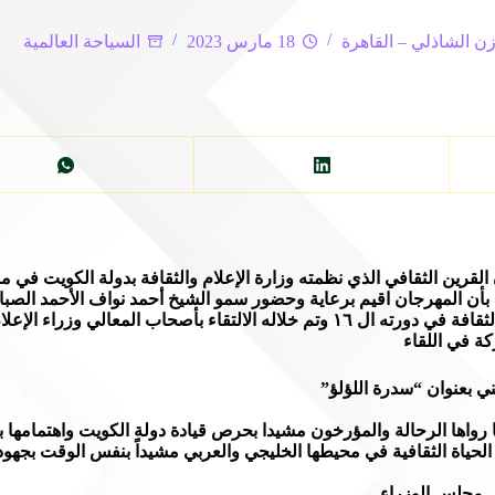
ن الشاذلي – القاهرة
18 مارس 2023
السياحة العالمية
د بأن المهرجان اقيم برعاية وحضور سمو الشيخ أحمد نواف الأحمد الص
هامش اجتماع المكتب التنفيذي للمجلس الوزاري العربي للاعلام والثقافة في دورته ال ١٦ وتم خل
كة في اللقاء
 بعنوان “سدرة اللؤلؤ”
ا رواها الرحالة والمؤرخون مشيدا بحرص قيادة دولة الكويت واهتمامها ب
حياة الثقافية في محيطها الخليجي والعربي مشيداً بنفس الوقت بجهود و
س مجلس الوزراء