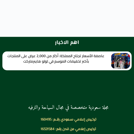
اهم الاخبار
عاصفة الأسعار تجتاح المملكة: أكثر من 2,000 عرض على المنتجات
بأكبر تخفيضات الموسم في لولو هايبرماركت
مجلة سعودية متخصصة في مجال السياحة والترفيه
ترخـيص إعـلامي سـعودي رقــم: 160495
ترخيص إعلامي من لندن رقم: 16321584