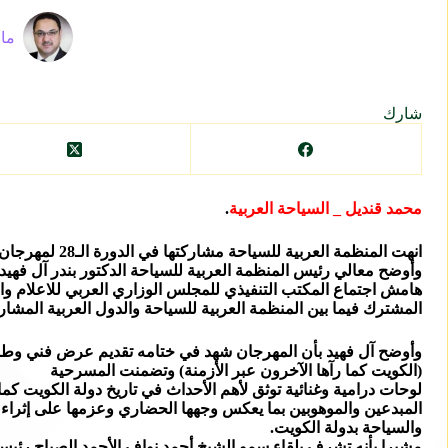
ماز
شارك
محمد قنديل _ السياحة العربية
.
انهت المنظمة العربية للسياحة مشاركتها في الدورة الـ28 لمهرجان القرين الثقافي الذي نظمته وزارة الإعلام والثقافة بدولة الكويت في مركز الشيخ جابر الأحمد الثقافي
وأوضح معالي رئيس المنظمة العربية للسياحة الدكتور بندر آل فهي
المشترك فيما بين المنظمة العربية للسياحة والدول العربية المشار
وأوضح آل فهيد بأن المهرجان شهد في ختامه تقديم عرض فني وطني
(الكويت كما رآها الآخرون عبر الأزمنة) وتضمنت المسرحية
لوحات درامية وغنائية توثق لأهم الأحداث في تاريخ دولة الكويت كم
المبدعين والموهوبين بما يعكس وجهها الحضاري وعزمها على إثراء ال
والسياحة بدولة الكويت.
مشيرا بأنه تشرف بلقاء سمو الشيخ أحمد نواف الأحمد الصباح رئي