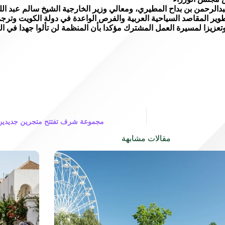
بدالرحمن بن بداح المطيري، ومعالي وزير الخارجية الشيخ سالم عبد الل
طوير المقاصد السياحية العربية والفرص الواعدة في دولة الكويت وترج
يزا لمسيرة العمل المشترك مؤكدا بأن المنظمة لن تألوا جهدا في التع
مجموعة شرف تفتتح متجرين جديدين لـ ‎ ‎فور ايفر 21‏ في سلطنة
مقالات مشابهة