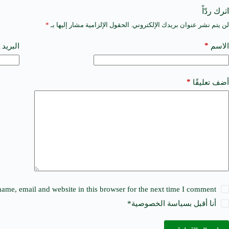
اترك ردّاً
لن يتم نشر عنوان بريدك الإلكتروني.
الحقول الإلزامية مشار إليها بـ
*
A
l
t
*
الاسم
البريد 
e
r
n
a
*
أضف تعليقًا
t
i
v
e
:
ame, email and website in this browser for the next time I comment.
أنا أقبل ب
سياسة الخصوصية
*