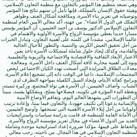
وهي تسعد بتنظيم هذا المؤتمر بالتعاون مع منظمة التعاون الإسلامي،
وهيئة حقوق الإنسان بالمملكة، فإنها تأمل أن تسهم نتائج هذا المؤتمر
وتوصياته في تعزيز بناء الأسرة، ومكافحة أشكال العنف وظواهر
التفكك في الدول الأعضاء”. من جهته، أكد معالي الأمين العام لمنظمة
التعاون الإسلامي الدكتور يوسف بن أحمد العثيمين، أن المؤتمر يؤسس
مساراً جديداً يعطي مؤسسة الزواج والأسرة الأولوية والاهتمام في
عالمنا الإسلامي، مشدداً في كلمته على أهمية التعاون، وتبادل الخبرات
من أجل تحقيق العيش الكريم، والتنمية، والتطور للأجيال الحالية
والقادمة، وكذلك إيجاد حلول شاملة لمشكلات الأسرة تأخذ بعين
الاعتبار الأبعاد الثقافية والاقتصادية والاجتماعية والتربوية والتعليمية.
ونوه إلى أهمية محاربة كافة أشكال العنف داخل الأسرة، ومعالجة
معدلات الطلاق المتزايدة التي أصبحت تهدد الكيان الاجتماعي لبعض
المجتمعات الإسلامية، داعياً في الوقت ذاته إلى تشجيع إعلام الأسرة،
وبرامج كفالة الأيتام، وإيجاد السبل الكفيلة بمواجهة التطرف لدى
الشباب. وأضاف العثيمين، أن الأسرة هي نواة المجتمع، وركيزة تنميته،
ونقطة البدء المؤثرة في تكوينه، فبصلاحها يصلح، وبتفككها يفسد، مبيناً
أن التطورات التي يشهدها العالم اليوم، وتفاقم الأوضاع الأمنية
والإنسانية يدعونا إلى تكثيف جهودنا، والتعاون فيما بيننا، وإعادة ترتيب
أولوياتنا من أجل إيلاء الأسرة الأهمية التي تستحقها. وأوضح العثيمين،
أن الأمانة العامة للمنظمة قد قامت بدراسة سياسات واستراتيجيات
العديد من الدول الأعضاء في مجال تعزيز مؤسسة الزواج والأسرة،
والحفاظ على قيمها، مؤكداً ضرورة إعداد استراتيجية موحدة وشاملة
لمنظمة التعاون الإسلامي في هذا المجال. من ناحيته، رحب معالي