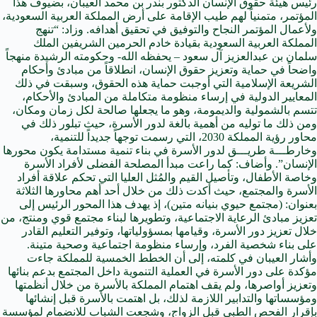
رئيس هيئة حقوق الإنسان الدكتور بندر بن محمد العيبان، بضيوف هذا
المؤتمر، متمنياً لهم طيب الإقامة على أرض المملكة العربية السعودية،
ولأعمال المؤتمر النجاح والتوفيق في تحقيق أهدافه. وزاد: “تنهج
المملكة العربية السعودية بقيادة خادم الحرمين الشريفين الملك
سلمان بن عبدالعزيز آل سعود – يحفظه الله- وحكومته الرشيدة منهجاً
واضحاً في حماية وتعزيز حقوق الإنسان، انطلاقاً من مبادئ وأحكام
الشريعة الإسلامية التي أوجبت حماية هذه الحقوق، وسبقت في ذلك
المعايير الدولية في إرساء منظومة متكاملة من المبادئ والأحكام،
تتسم بالشمولية والديمومة، وهو ما يجعلها صالحة لكل زمان ومكان،
ومن ذلك ما توليه من أهمية بالغة لدور الأسرة، حيث تبلور ذلك في
محاور رؤية المملكة 2030، التي رسمت توجهاً جديداً للتنمية،
وخارطـــة طريـــق لدور الأسرة في بناء تنمية مستدامة يكون محورها
الإنسان”. وأضاف: كما راعت مبدأ المصلحة الفضلى لأفراد الأسرة
وخاصة الأطفال، وتأصيل القيم والمُثل العليا التي تحكم علاقة أفراد
الأسرة والمجتمع، حيث أكدت ذلك من خلال أحد أهم محاورها الثلاثة
بعنوان: (مجتمع حيوي بنيانه متين)، إذ يهدف هذا المحور الرئيس إلى
تعزيز مبادئ الرعاية الاجتماعية، وتطويرها لبناء مجتمع قوي ومنتج، من
خلال تعزيز دور الأسرة، وقيامها بمسؤولياتها، وتوفير التعليم القادر
على بناء شخصية الفرد، وإرساء منظومة اجتماعية وصحية متينة.
وأشار العيبان في كلمته، إلى أن الخطط الخمسية للمملكة جاءت
مؤكدة على دور الأسرة في العملية التنموية داخل المجتمع بدعم بنائها
وتعزيز أواصرها، ولم يقف اهتمام المملكة بالأسرة من خلال أنظمتها
ومؤسساتها والتدابير اللازمة لذلك، بل اهتمت بالأسرة قبل إنشائها
بإقرار الفحص الطبي قبل الزواج، وشجعت الشباب للانضمام لمؤسسة