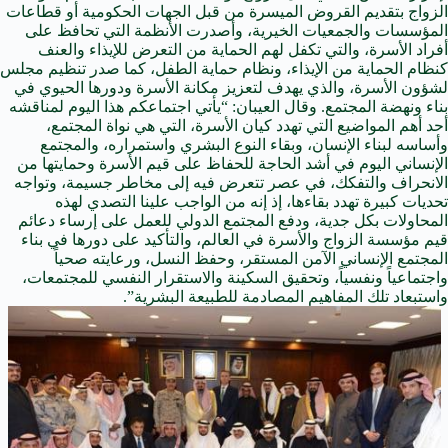
الزواج بتقديم القروض الميسرة من قبل الجهات الحكومية أو قطاعات
المؤسسات والجمعيات الخيرية، وأصدرت الأنظمة التي تحافظ على
أفراد الأسرة، والتي تكفل لهم الحماية من التعرض للإيذاء والعنف
كنظام الحماية من الإيذاء، ونظام حماية الطفل، كما صدر تنظيم مجلس
لشؤون الأسرة، والذي يهدف لتعزيز مكانة الأسرة ودورها الحيوي في
بناء ونهضة المجتمع. وقال العيبان: “يأتي اجتماعكم هذا اليوم لمناقشه
أحد أهم المواضيع التي تهدد كيان الأسرة، التي هي نواة المجتمع،
وأساسه لبناء الإنسان، وبقاء النوع البشري واستمراره، والمجتمع
الإنساني اليوم في أشد الحاجة للحفاظ على قيم الأسرة وحمايتها من
الانحراف والتفكك، في عصر تتعرض فيه إلى مخاطر جسيمة، وتواجه
تحديات كبيرة تهدد بقاءها، إذ إنه من الواجب علينا التصدي لهذه
المحاولات بكل جدية، ودفع المجتمع الدولي للعمل على إرساء دعائم
قيم مؤسسة الزواج والأسرة في العالم، والتأكيد على دورها في بناء
المجتمع الإنساني الآمن المستقر، وحفظ النسل، ورعايته صحياً
واجتماعياً ونفسياً، وتحقيق السكينة والاستقرار النفسي للمجتمعات،
واستبعاد تلك المفاهيم المصادمة للطبيعة البشرية”.