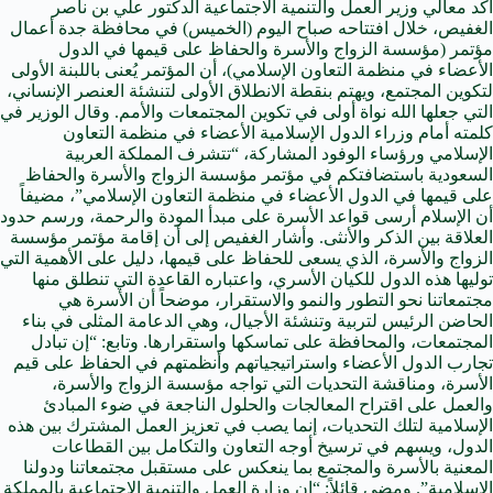
أكد معالي وزير العمل والتنمية الاجتماعية الدكتور علي بن ناصر
الغفيص، خلال افتتاحه صباح اليوم (الخميس) في محافظة جدة أعمال
مؤتمر (مؤسسة الزواج والأسرة والحفاظ على قيمها في الدول
الأعضاء في منظمة التعاون الإسلامي)، أن المؤتمر يُعنى باللبنة الأولى
لتكوين المجتمع، ويهتم بنقطة الانطلاق الأولى لتنشئة العنصر الإنساني،
التي جعلها الله نواة أولى في تكوين المجتمعات والأمم. وقال الوزير في
كلمته أمام وزراء الدول الإسلامية الأعضاء في منظمة التعاون
الإسلامي ورؤساء الوفود المشاركة، “تتشرف المملكة العربية
السعودية باستضافتكم في مؤتمر مؤسسة الزواج والأسرة والحفاظ
على قيمها في الدول الأعضاء في منظمة التعاون الإسلامي”، مضيفاً
أن الإسلام أرسى قواعد الأسرة على مبدأ المودة والرحمة، ورسم حدود
العلاقة بين الذكر والأنثى. وأشار الغفيص إلى أن إقامة مؤتمر مؤسسة
الزواج والأسرة، الذي يسعى للحفاظ على قيمها، دليل على الأهمية التي
توليها هذه الدول للكيان الأسري، واعتباره القاعدة التي تنطلق منها
مجتمعاتنا نحو التطور والنمو والاستقرار، موضحاً أن الأسرة هي
الحاضن الرئيس لتربية وتنشئة الأجيال، وهي الدعامة المثلى في بناء
المجتمعات، والمحافظة على تماسكها واستقرارها. وتابع: “إن تبادل
تجارب الدول الأعضاء واستراتيجياتهم وأنظمتهم في الحفاظ على قيم
الأسرة، ومناقشة التحديات التي تواجه مؤسسة الزواج والأسرة،
والعمل على اقتراح المعالجات والحلول الناجعة في ضوء المبادئ
الإسلامية لتلك التحديات، إنما يصب في تعزيز العمل المشترك بين هذه
الدول، ويسهم في ترسيخ أوجه التعاون والتكامل بين القطاعات
المعنية بالأسرة والمجتمع بما ينعكس على مستقبل مجتمعاتنا ودولنا
الإسلامية”. ومضى قائلاً: “إن وزارة العمل والتنمية الاجتماعية بالمملكة