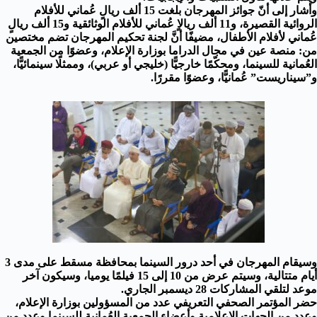
وأشار إلى أنّ جوائز المهرجان بلغت 15 ألف ريالٍ عُماني للأفلام
الروائية القصيرة، و11 ألف ريالاٍ عُماني للأفلام الوثائقية و15 ألف ريالٍ
عُماني لأفلام الأطفال، مضيفًا أنَّ لجنة تحكيم المهرجان تضم مختصين
من: منصة عين في مجال الدراما بوزارة الإعلام، وعضوًا من الجمعية
العُمانية للسينما، ومحكّمًا خارجيًّا (خليجي أو عربي)، وممثلًا سينمائيًّا،
و”سيناريست” عُمانيًّا، وعضوًا مقررًا.
وسيقام المهرجان في أحد درور السينما بمحافظة مسقط على مدى 3
أيام متتالية، وسيتم عرض من 10 إلى 15 فيلمًا يوميا، وسيكون آخر
موعد لتلقي المشاركات 28 ديسمبر الجاري.
حضر المؤتمر الصحفي التعريفي عدد من المسؤولين بوزارة الإعلام،
وعدد من الجهات الإعلامية وأعضاء الجمعية العُمانية للسينما وعدد من