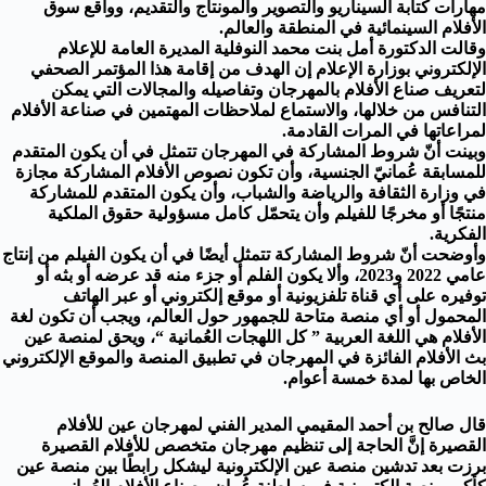
مهارات كتابة السيناريو والتصوير والمونتاج والتقديم، وواقع سوق
الأفلام السينمائية في المنطقة والعالم.
وقالت الدكتورة أمل بنت محمد النوفلية المديرة العامة للإعلام
الإلكتروني بوزارة الإعلام إن الهدف من إقامة هذا المؤتمر الصحفي
لتعريف صناع الأفلام بالمهرجان وتفاصيله والمجالات التي يمكن
التنافس من خلالها، والاستماع لملاحظات المهتمين في صناعة الأفلام
لمراعاتها في المرات القادمة.
وبينت أنّ شروط المشاركة في المهرجان تتمثل في أن يكون المتقدم
للمسابقة عُمانيّ الجنسية، وأن تكون نصوص الأفلام المشاركة مجازة
في وزارة الثقافة والرياضة والشباب، وأن يكون المتقدم للمشاركة
منتجًا أو مخرجًا للفيلم وأن يتحمّل كامل مسؤولية حقوق الملكية
الفكرية.
وأوضحت أنّ شروط المشاركة تتمثل أيضًا في أن يكون الفيلم من إنتاج
عامي 2022 و2023، وألا يكون الفلم أو جزء منه قد عرضه أو بثه أو
توفيره على أي قناة تلفزيونية أو موقع إلكتروني أو عبر الهاتف
المحمول أو أي منصة متاحة للجمهور حول العالم، ويجب أن تكون لغة
الأفلام هي اللغة العربية ” كل اللهجات العُمانية “، ويحق لمنصة عين
بث الأفلام الفائزة في المهرجان في تطبيق المنصة والموقع الإلكتروني
الخاص بها لمدة خمسة أعوام.
قال صالح بن أحمد المقيمي المدير الفني لمهرجان عين للأفلام
القصيرة إنَّ الحاجة إلى تنظيم مهرجان متخصص للأفلام القصيرة
برزت بعد تدشين منصة عين الإلكترونية ليشكل رابطًا بين منصة عين