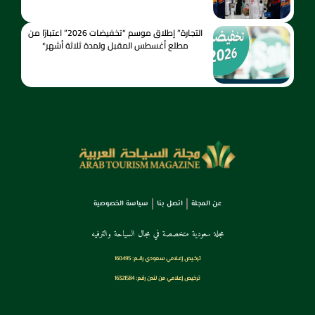
التجارة” إطلاق موسم “تخفيضات 2026” اعتبارًا من
مطلع أغسطس المقبل ولمدة ثلاثة أشهر*
عن المجلة
اتصل بنا
سياسة الخصوصية
مجلة سعودية متخصصة في مجال السياحة والترفيه
ترخـيص إعـلامي سـعودي رقــم: 160495
ترخيص إعلامي من لندن رقم: 16321584