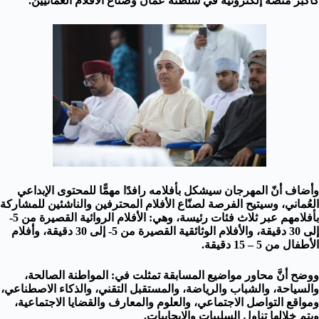
كأكبر منصة إلكترونية في سلطنة عُمان وصناع الأفلام العُمانيين.
وأضاف أنّ المهرجان سيشكل بأفلامه رافدًا مهمًّا للمحتوى الإبداعي
العُماني، وسيتيح الفرصة لصنّاع الأفلام المحترفين والناشئين للمشاركة
بأفلامهم عبر ثلاث فئات رئيسة، وهي: الأفلام الروائية القصيرة من 5-
إلى 30 دقيقة، والأفلام الوثائقية القصيرة من 5- إلى 30 دقيقة، وأفلام
الأطفال من 5 – 15 دقيقة.
ووضح أنَّ محاور مواضيع المسابقة تمثلت في: المواطنة الصالحة،
والسياحة، والشباب والرياضة، والمستقبل التقني، والذكاء الاصطناعي،
ومواقع التواصل الاجتماعي، والعلوم والمعارف والقضايا الاجتماعية،
ويتم خلالها تناول السلبيات والإيجابيات.